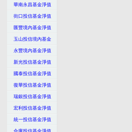
華南永昌基金淨值
街口投信基金淨值
匯豐境內基金淨值
玉山投信境內基金
永豐境內基金淨值
新光投信基金淨值
國泰投信基金淨值
復華投信基金淨值
瑞銀投信基金淨值
宏利投信基金淨值
統一投信基金淨值
合庫投信基金淨值