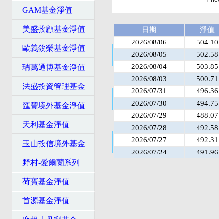
GAM基金淨值
美盛投顧基金淨值
日期
淨值
2026/08/06
504.10
歐義銳榮基金淨值
2026/08/05
502.58
2026/08/04
503.85
瑞萬通博基金淨值
2026/08/03
500.71
法盛投資管理基金
2026/07/31
496.36
2026/07/30
494.75
匯豐境外基金淨值
2026/07/29
488.07
天利基金淨值
2026/07/28
492.58
2026/07/27
492.31
玉山投信境外基金
2026/07/24
491.96
野村-愛爾蘭系列
荷寶基金淨值
首源基金淨值