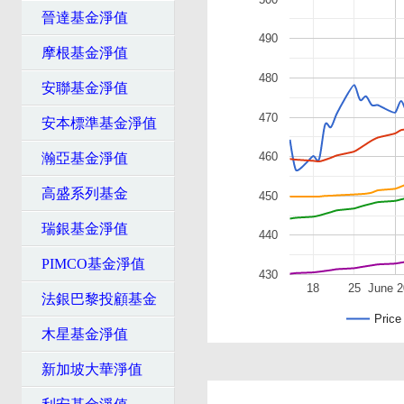
晉達基金淨值
490
摩根基金淨值
480
安聯基金淨值
470
安本標準基金淨值
460
瀚亞基金淨值
高盛系列基金
450
瑞銀基金淨值
440
PIMCO基金淨值
430
18
25
June 
法銀巴黎投顧基金
Price
木星基金淨值
新加坡大華淨值