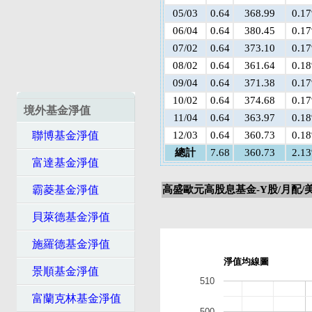
05/03
0.64
368.99
0.1
06/04
0.64
380.45
0.1
07/02
0.64
373.10
0.1
08/02
0.64
361.64
0.1
09/04
0.64
371.38
0.1
10/02
0.64
374.68
0.1
境外基金淨值
11/04
0.64
363.97
0.1
聯博基金淨值
12/03
0.64
360.73
0.1
總計
7.68
360.73
2.1
富達基金淨值
霸菱基金淨值
高盛歐元高股息基金-Y股/月配/
貝萊德基金淨值
施羅德基金淨值
淨值均線圖
景順基金淨值
510
富蘭克林基金淨值
500