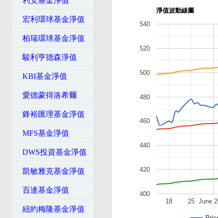
利安基金淨值
淨值波動線圖
宏利環球基金淨值
540
柏瑞環球基金淨值
520
駿利亨德森淨值
500
KBI基金淨值
愛德蒙得洛希爾
480
鋒裕匯理基金淨值
460
MFS基金淨值
440
DWS投資基金淨值
420
凱敏雅克基金淨值
百達基金淨值
400
18
25
June 
紐約梅隆基金淨值
Pric