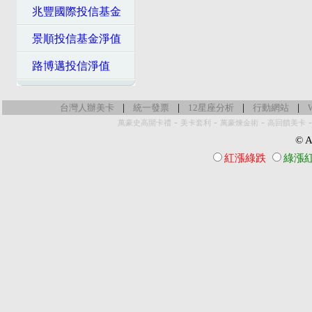
兆豐國際投信基金
景順投信基金淨值
路博邁投信淨值
|
|
|
|
台灣人辦美卡
統一發票
12星座分析
行動網站
-
-
-
萬豪史高開卡禮
美卡套利
萬豪煉金術
高回饋美卡
© Al
紅漲綠跌
綠漲