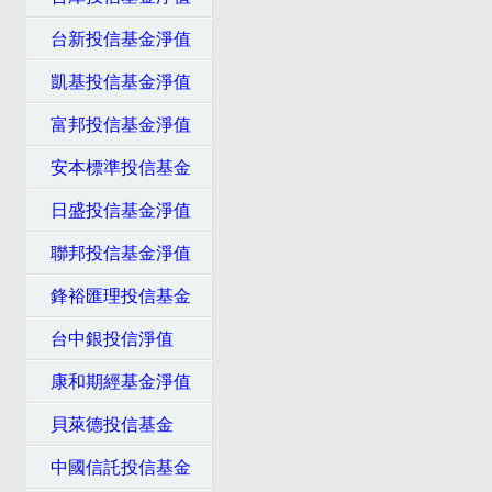
台新投信基金淨值
凱基投信基金淨值
富邦投信基金淨值
安本標準投信基金
日盛投信基金淨值
聯邦投信基金淨值
鋒裕匯理投信基金
台中銀投信淨值
康和期經基金淨值
貝萊德投信基金
中國信託投信基金