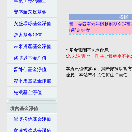
摩根士丹利基金
安盛羅森堡基金
名稱
安盛環球基金淨值
第一金四至六年機動到期全球富
B配息/台幣
羅素基金淨值
未來資產基金淨值
* 基金報酬率包含配息
(
若未註明"*"，則基金報酬率不
路博邁基金淨值
本資訊僅供參考，實際數據以官方
普徠仕基金淨值
疏忽，本站恕不負任何法律責任。
資本集團基金淨值
先機基金淨值
境內基金淨值
聯博投信基金淨值
富達投信基金淨值