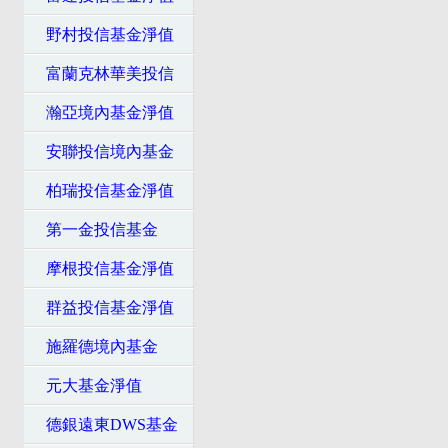
野村投信基金淨值
富蘭克林華美投信
瀚亞境內基金淨值
安聯投信境內基金
柏瑞投信基金淨值
第一金投信基金
摩根投信基金淨值
群益投信基金淨值
施羅德境內基金
元大基金淨值
德銀遠東DWS基金