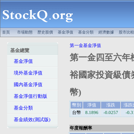
首頁
市場動態
歷史股價
基金淨值
基金分類
經濟數據
股市比
第一金基金淨值
基金總覽
第一金四至六年
基金淨值
裕國家投資級債券
境外基金淨值
國內基金淨值
幣)
基金淨值行動版
幣別
淨值
漲跌
漲跌
基金分類
台幣
8.1896
-0.0257
-0.
基金績效(測試版)
年度報酬率