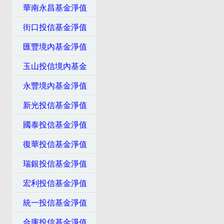
華南永昌基金淨值
街口投信基金淨值
匯豐境內基金淨值
玉山投信境內基金
永豐境內基金淨值
新光投信基金淨值
國泰投信基金淨值
復華投信基金淨值
瑞銀投信基金淨值
宏利投信基金淨值
統一投信基金淨值
合庫投信基金淨值