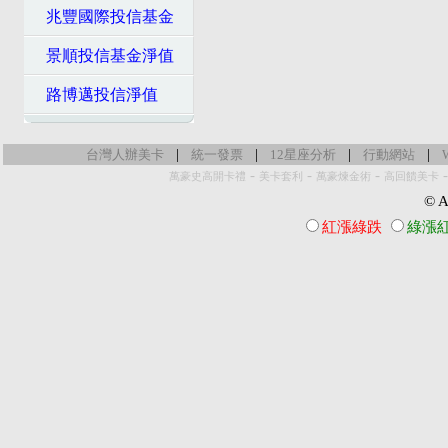
兆豐國際投信基金
景順投信基金淨值
路博邁投信淨值
|
|
|
|
台灣人辦美卡
統一發票
12星座分析
行動網站
-
-
-
萬豪史高開卡禮
美卡套利
萬豪煉金術
高回饋美卡
© Al
紅漲綠跌
綠漲