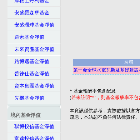
摩根士丹利基金
安盛羅森堡基金
安盛環球基金淨值
羅素基金淨值
未來資產基金淨值
路博邁基金淨值
名稱
第一金全球水電瓦斯及基礎建設收
普徠仕基金淨值
資本集團基金淨值
* 基金報酬率包含配息
(
若未註明"*"，則基金報酬率不
先機基金淨值
本資訊僅供參考，實際數據以官方
境內基金淨值
疏忽，本站恕不負任何法律責任。
聯博投信基金淨值
富達投信基金淨值