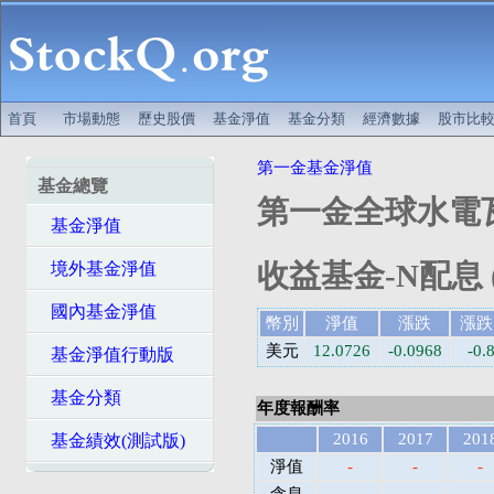
首頁
市場動態
歷史股價
基金淨值
基金分類
經濟數據
股市比
第一金基金淨值
基金總覽
第一金全球水電
基金淨值
收益基金-N配息 
境外基金淨值
國內基金淨值
幣別
淨值
漲跌
漲跌
美元
12.0726
-0.0968
-0.
基金淨值行動版
基金分類
年度報酬率
2016
2017
201
基金績效(測試版)
淨值
-
-
-