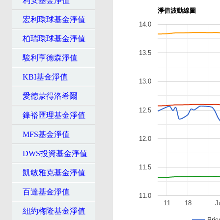
利安基金淨值
淨值波動線圖
宏利環球基金淨值
14.0
柏瑞環球基金淨值
13.5
駿利亨德森淨值
KBI基金淨值
13.0
愛德蒙得洛希爾
12.5
鋒裕匯理基金淨值
MFS基金淨值
12.0
DWS投資基金淨值
11.5
凱敏雅克基金淨值
百達基金淨值
11.0
11
18
J
紐約梅隆基金淨值
Pric