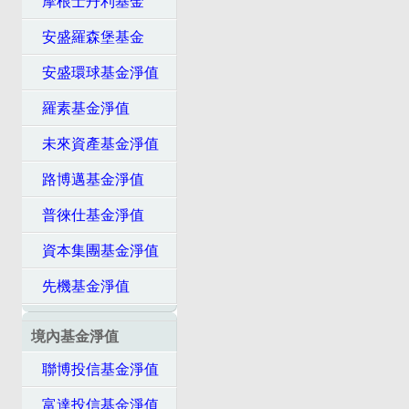
摩根士丹利基金
安盛羅森堡基金
安盛環球基金淨值
羅素基金淨值
未來資產基金淨值
路博邁基金淨值
普徠仕基金淨值
資本集團基金淨值
先機基金淨值
境內基金淨值
聯博投信基金淨值
富達投信基金淨值