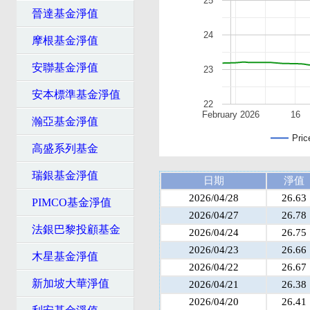
25
晉達基金淨值
24
摩根基金淨值
安聯基金淨值
23
安本標準基金淨值
22
February 2026
16
瀚亞基金淨值
Pric
高盛系列基金
瑞銀基金淨值
日期
淨值
2026/04/28
26.63
PIMCO基金淨值
2026/04/27
26.78
法銀巴黎投顧基金
2026/04/24
26.75
2026/04/23
26.66
木星基金淨值
2026/04/22
26.67
新加坡大華淨值
2026/04/21
26.38
2026/04/20
26.41