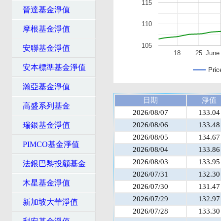
115
晉達基金淨值
110
摩根基金淨值
105
安聯基金淨值
18
25
June
安本標準基金淨值
Pric
瀚亞基金淨值
日期
淨值
高盛系列基金
2026/08/07
133.04
瑞銀基金淨值
2026/08/06
133.48
2026/08/05
134.67
PIMCO基金淨值
2026/08/04
133.86
2026/08/03
133.95
法銀巴黎投顧基金
2026/07/31
132.30
木星基金淨值
2026/07/30
131.47
2026/07/29
132.97
新加坡大華淨值
2026/07/28
133.30