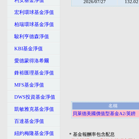
利安基金淨值
2026/07/27
132.02
宏利環球基金淨值
柏瑞環球基金淨值
駿利亨德森淨值
KBI基金淨值
愛德蒙得洛希爾
鋒裕匯理基金淨值
MFS基金淨值
DWS投資基金淨值
名稱
凱敏雅克基金淨值
貝萊德美國價值型基金A2/英鎊
百達基金淨值
紐約梅隆基金淨值
* 基金報酬率包含配息