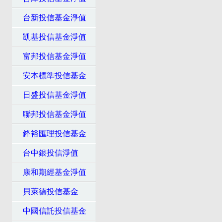
台新投信基金淨值
凱基投信基金淨值
富邦投信基金淨值
安本標準投信基金
日盛投信基金淨值
聯邦投信基金淨值
鋒裕匯理投信基金
台中銀投信淨值
康和期經基金淨值
貝萊德投信基金
中國信託投信基金