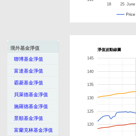
18
25
June
Price
境外基金淨值
淨值波動線圖
145
聯博基金淨值
富達基金淨值
140
霸菱基金淨值
135
貝萊德基金淨值
130
施羅德基金淨值
125
景順基金淨值
120
富蘭克林基金淨值