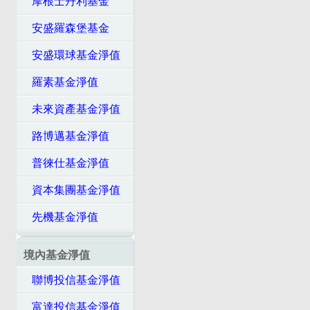
摩根士丹利基金
安盛羅森堡基金
安盛環球基金淨值
羅素基金淨值
未來資產基金淨值
路博邁基金淨值
普徠仕基金淨值
資本集團基金淨值
先機基金淨值
境內基金淨值
聯博投信基金淨值
富達投信基金淨值