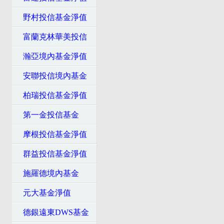
野村投信基金淨值
富蘭克林華美投信
瀚亞境內基金淨值
安聯投信境內基金
柏瑞投信基金淨值
第一金投信基金
摩根投信基金淨值
群益投信基金淨值
施羅德境內基金
元大基金淨值
德銀遠東DWS基金