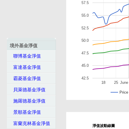
57.5
55.0
52.5
50.0
境外基金淨值
47.5
聯博基金淨值
45.0
富達基金淨值
霸菱基金淨值
42.5
18
25
June
貝萊德基金淨值
Price
施羅德基金淨值
景順基金淨值
富蘭克林基金淨值
淨值波動線圖