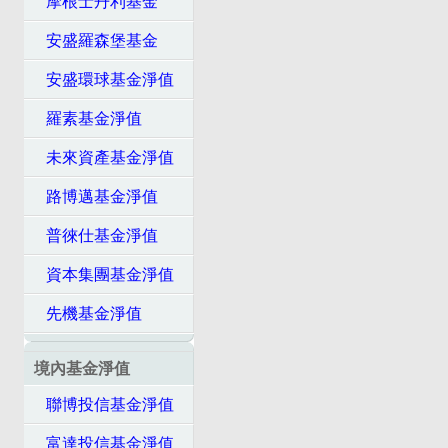
摩根士丹利基金
安盛羅森堡基金
安盛環球基金淨值
羅素基金淨值
未來資產基金淨值
路博邁基金淨值
普徠仕基金淨值
資本集團基金淨值
先機基金淨值
境內基金淨值
聯博投信基金淨值
富達投信基金淨值