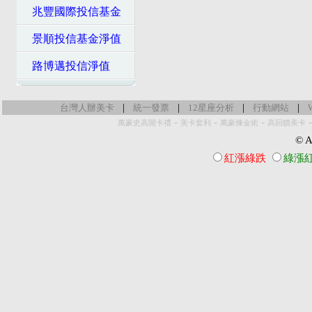
兆豐國際投信基金
景順投信基金淨值
路博邁投信淨值
|
|
|
|
台灣人辦美卡
統一發票
12星座分析
行動網站
-
-
-
萬豪史高開卡禮
美卡套利
萬豪煉金術
高回饋美卡
© Al
紅漲綠跌
綠漲