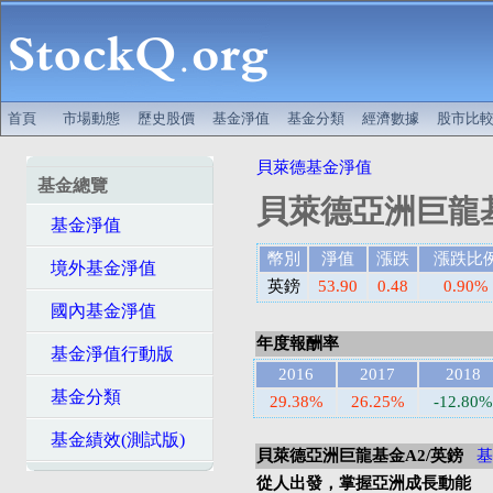
首頁
市場動態
歷史股價
基金淨值
基金分類
經濟數據
股市比
貝萊德基金淨值
基金總覽
貝萊德亞洲巨龍基
基金淨值
幣別
淨值
漲跌
漲跌比
境外基金淨值
英鎊
53.90
0.48
0.90%
國內基金淨值
年度報酬率
基金淨值行動版
2016
2017
2018
基金分類
29.38%
26.25%
-12.80%
基金績效(測試版)
貝萊德亞洲巨龍基金A2/英鎊
基
從人出發，掌握亞洲成長動能