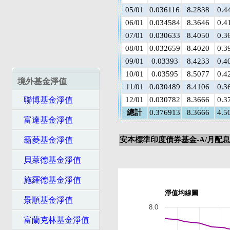
05/01
0.036116
8.2838
0.4
06/01
0.034584
8.3646
0.4
07/01
0.030633
8.4050
0.3
08/01
0.032659
8.4020
0.3
09/01
0.03393
8.4233
0.4
10/01
0.03595
8.5077
0.4
境外基金淨值
11/01
0.030489
8.4106
0.3
聯博基金淨值
12/01
0.030782
8.3666
0.3
總計
0.376913
8.3666
4.5
富達基金淨值
霸菱基金淨值
安本標準印度債券基金-A/月配息
貝萊德基金淨值
施羅德基金淨值
淨值均線圖
景順基金淨值
8.0
富蘭克林基金淨值