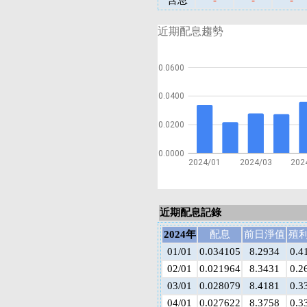
含息
-
-
-
近期配息趨勢
0.0600
0.0400
0.0200
0.0000
2024/01
2024/03
202
近期配息記錄
2024年
配息
前日淨值
殖
01/01
0.034105
8.2934
0.4
02/01
0.021964
8.3431
0.2
03/01
0.028079
8.4181
0.3
04/01
0.027622
8.3758
0.3