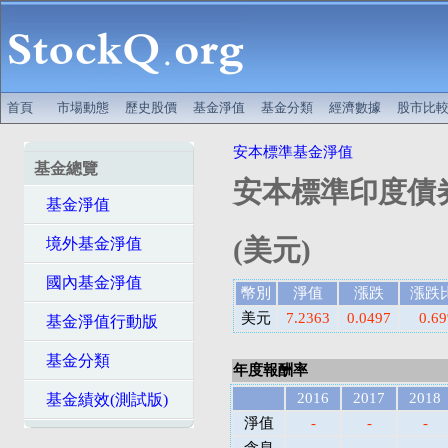
首頁
市場動態
歷史股價
基金淨值
基金分類
經濟數據
股市比
安本標準基金淨值
基金總覽
安本標準印度債券
基金淨值
(美元)
境外基金淨值
國內基金淨值
幣別
淨值
漲跌
漲跌
美元
7.2363
0.0497
0.6
基金淨值行動版
基金分類
年度報酬率
2016
2017
2018
基金績效(測試版)
淨值
-
-
-