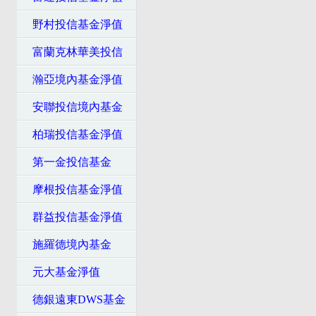
野村投信基金淨值
富蘭克林華美投信
瀚亞境內基金淨值
安聯投信境內基金
柏瑞投信基金淨值
第一金投信基金
摩根投信基金淨值
群益投信基金淨值
施羅德境內基金
元大基金淨值
德銀遠東DWS基金