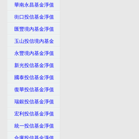
華南永昌基金淨值
街口投信基金淨值
匯豐境內基金淨值
玉山投信境內基金
永豐境內基金淨值
新光投信基金淨值
國泰投信基金淨值
復華投信基金淨值
瑞銀投信基金淨值
宏利投信基金淨值
統一投信基金淨值
合庫投信基金淨值