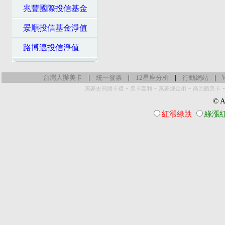
兆豐國際投信基金
景順投信基金淨值
路博邁投信淨值
|
|
|
|
台灣人辦美卡
統一發票
12星座分析
行動網站
-
-
-
萬豪史高開卡禮
美卡套利
萬豪煉金術
高回饋美卡
© Al
紅漲綠跌
綠漲