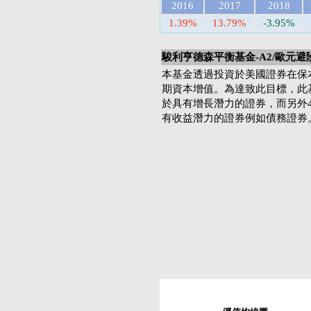
2016
2017
2018
1.39%
13.79%
-3.95%
駿利亨德森平衡基金-A2/歐元避
本基金透過投資於美國證券在保
期資本增值。為達致此目標，此基
於具有增長潛力的證券，而另外4
有收益潛力的證券例如債務證券