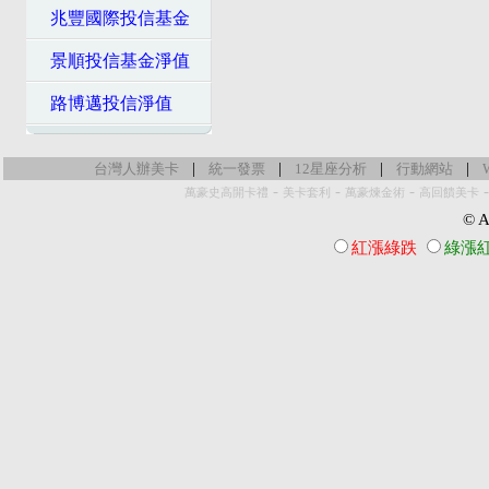
兆豐國際投信基金
景順投信基金淨值
路博邁投信淨值
|
|
|
|
台灣人辦美卡
統一發票
12星座分析
行動網站
-
-
-
萬豪史高開卡禮
美卡套利
萬豪煉金術
高回饋美卡
© Al
紅漲綠跌
綠漲