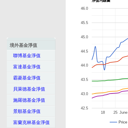
淨值均線圖
46.0
45.5
45.0
境外基金淨值
44.5
聯博基金淨值
44.0
富達基金淨值
霸菱基金淨值
43.5
貝萊德基金淨值
43.0
施羅德基金淨值
42.5
景順基金淨值
18
25
June
富蘭克林基金淨值
Price