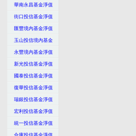
華南永昌基金淨值
街口投信基金淨值
匯豐境內基金淨值
玉山投信境內基金
永豐境內基金淨值
新光投信基金淨值
國泰投信基金淨值
復華投信基金淨值
瑞銀投信基金淨值
宏利投信基金淨值
統一投信基金淨值
合庫投信基金淨值