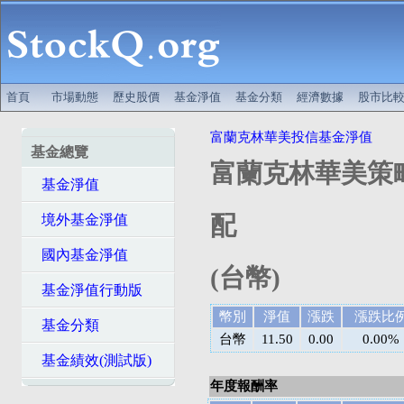
首頁
市場動態
歷史股價
基金淨值
基金分類
經濟數據
股市比
富蘭克林華美投信基金淨值
基金總覽
富蘭克林華美策
基金淨值
配
境外基金淨值
國內基金淨值
(台幣)
基金淨值行動版
幣別
淨值
漲跌
漲跌比
基金分類
台幣
11.50
0.00
0.00%
基金績效(測試版)
年度報酬率