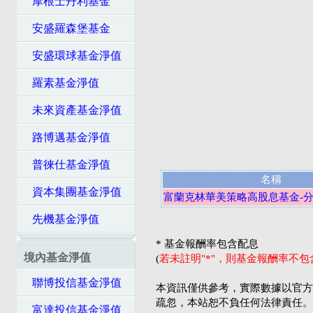
摩根士丹利基金
安盛羅森堡基金
安盛環球基金淨值
羅素基金淨值
未來資產基金淨值
路博邁基金淨值
普徠仕基金淨值
名稱
資本集團基金淨值
富蘭克林華美策略高股息基金-分
先機基金淨值
* 基金報酬率包含配息
境內基金淨值
(
若未註明"*"，則基金報酬率不
聯博投信基金淨值
本資訊僅供參考，實際數據以官方
疏忽，本站恕不負任何法律責任。
富達投信基金淨值