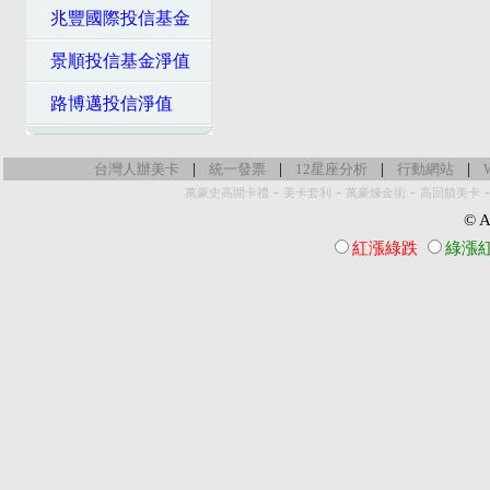
兆豐國際投信基金
景順投信基金淨值
路博邁投信淨值
|
|
|
|
台灣人辦美卡
統一發票
12星座分析
行動網站
-
-
-
萬豪史高開卡禮
美卡套利
萬豪煉金術
高回饋美卡
© Al
紅漲綠跌
綠漲