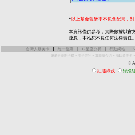
*
以上基金報酬率不包含配息，對
本資訊僅供參考，實際數據以官
疏忽，本站恕不負任何法律責任
|
|
|
|
台灣人辦美卡
統一發票
12星座分析
行動網站
-
-
-
萬豪史高開卡禮
美卡套利
萬豪煉金術
高回饋美卡
© Al
紅漲綠跌
綠漲