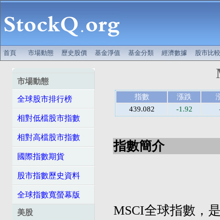
首頁
市場動態
歷史股價
基金淨值
基金分類
經濟數據
股市比
市場動態
指數
漲跌
全球股市排行榜
439.082
-1.92
相對低檔股市指數
相對高檔股市指數
指數簡介
國際指數期貨
股市指數歷史資料
全球指數寬螢幕版
MSCI全球指數，是摩
美股