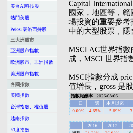
Capital Inte
美台AI科技股
國家，地區等，範
熱門美股
場投資的重要參考
中的大型股票，隱
Pelosi 裴洛西持股
三大洲股市
MSCI AC世界
亞洲股市指數
成，MSCI 世界
歐洲股市、非洲指數
美洲股市指數
MSCI指數分成 pri
值增長，gross 
各國指數
美國指數
指數報酬率
2026/08/06
一日
一週
本月以來
台灣指數、權值股
0.00%
4.65%
5.69%
3
越南指數
2016
2017
2
印度指數