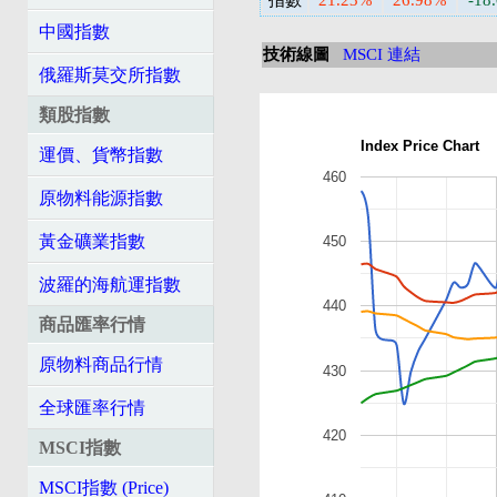
指數
21.23%
26.98%
-18
中國指數
技術線圖
MSCI 連結
俄羅斯莫交所指數
類股指數
Index Price Chart
運價、貨幣指數
460
原物料能源指數
黃金礦業指數
450
波羅的海航運指數
440
商品匯率行情
原物料商品行情
430
全球匯率行情
420
MSCI指數
MSCI指數 (Price)