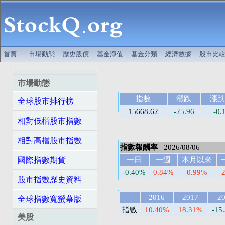
首頁
市場動態
歷史股價
基金淨值
基金分類
經濟數據
股市比
市場動態
指數
漲跌
漲跌
全球股市排行榜
15668.62
-25.96
-0.
相對低檔股市指數
相對高檔股市指數
指數報酬率
2026/08/06
國際指數期貨
一日
一週
本月以來
-0.40%
0.84%
0.99%
股市指數歷史資料
2016
2017
2
全球指數寬螢幕版
指數
10.40%
18.31%
-15
美股