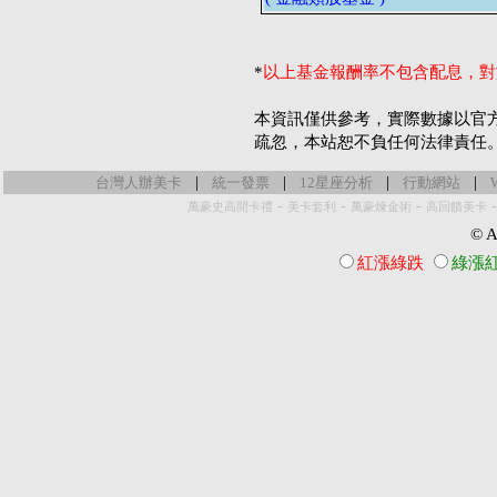
*
以上基金報酬率不包含配息，對
本資訊僅供參考，實際數據以官
疏忽，本站恕不負任何法律責任
|
|
|
|
台灣人辦美卡
統一發票
12星座分析
行動網站
-
-
-
萬豪史高開卡禮
美卡套利
萬豪煉金術
高回饋美卡
© Al
紅漲綠跌
綠漲