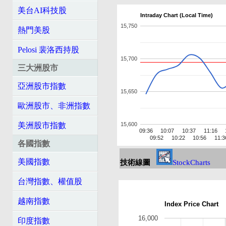
美台AI科技股
Intraday Chart (Local Time)
15,750
熱門美股
Pelosi 裴洛西持股
15,700
三大洲股市
亞洲股市指數
15,650
歐洲股市、非洲指數
美洲股市指數
15,600
09:36
10:07
10:37
11:16
09:52
10:22
10:56
11:3
各國指數
美國指數
技術線圖
StockCharts
台灣指數、權值股
越南指數
Index Price Chart
16,000
印度指數