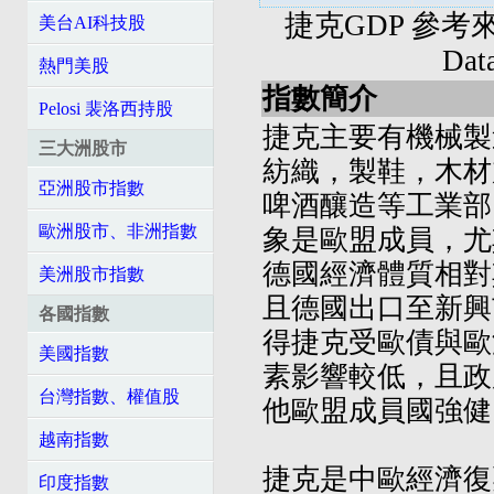
捷克GDP 參考來源: 
美台AI科技股
Da
熱門美股
指數簡介
Pelosi 裴洛西持股
捷克主要有機械製
三大洲股市
紡織，製鞋，木材
亞洲股市指數
啤酒釀造等工業部
歐洲股市、非洲指數
象是歐盟成員，尤
德國經濟體質相對
美洲股市指數
且德國出口至新興
各國指數
得捷克受歐債與歐
美國指數
素影響較低，且政
台灣指數、權值股
他歐盟成員國強健
越南指數
捷克是中歐經濟復
印度指數