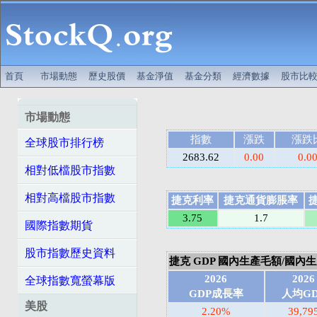
首頁
市場動態
歷史股價
基金淨值
基金分類
經濟數據
股市比
市場動態
指數
漲跌
漲跌
全球股市排行榜
2683.62
0.00
0.0
相對低檔股市指數
相對高檔股市指數
捷克利率
捷克通貨膨脹率
3.75
1.7
國際指數期貨
股市指數歷史資料
捷克 GDP 國內生產毛額/國內生產總
2026
2026
全球指數寬螢幕版
GDP成長率
人均GD
美股
2.20%
39,79