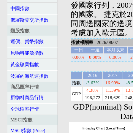
發國家行列，200
中國指數
的國家。 捷克於2
俄羅斯莫交所指數
同周邊國家的邊境
類股指數
考慮加入歐元區。
運價、貨幣指數
指數報酬率
2026/08/07
一日
一週
本月以來
原物料能源指數
0.00%
0.00%
0.00%
2
黃金礦業指數
2016
2017
20
波羅的海航運指數
指數
-3.63%
16.99%
-8.
商品匯率行情
4.38%
11.39%
13.
GDP
原物料商品行情
196,272
218,629
248
GDP(nominal) So
全球匯率行情
Dat
MSCI指數
Intraday Chart (Local Time)
MSCI指數 (Price)