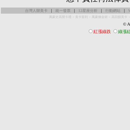
|
|
|
|
台灣人辦美卡
統一發票
12星座分析
行動網站
-
-
-
萬豪史高開卡禮
美卡套利
萬豪煉金術
高回饋美卡
© Al
紅漲綠跌
綠漲