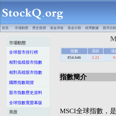
首頁
市場動態
歷史股價
基金淨值
基金分類
經濟數據
股市比
M
市場動態
指數
漲跌
漲
全球股市排行榜
854.646
2.22
0
相對低檔股市指數
相對高檔股市指數
指數簡介
國際指數期貨
股市指數歷史資料
全球指數寬螢幕版
MSCI全球指數，是摩
美股