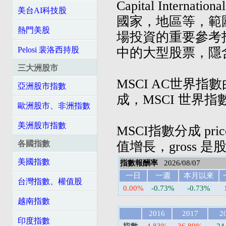
Capital Inte
美台AI科技股
國家，地區等，範
熱門美股
場投資的重要參考
中的大型股票，隱
Pelosi 裴洛西持股
三大洲股市
MSCI AC世界
亞洲股市指數
成，MSCI 世界
歐洲股市、非洲指數
美洲股市指數
MSCI指數分成 pri
值增長，gross 
各國指數
美國指數
指數報酬率
2026/08/07
一日
一週
本月以來
台灣指數、權值股
0.00%
-0.73%
-0.73%
越南指數
2016
2017
2
印度指數