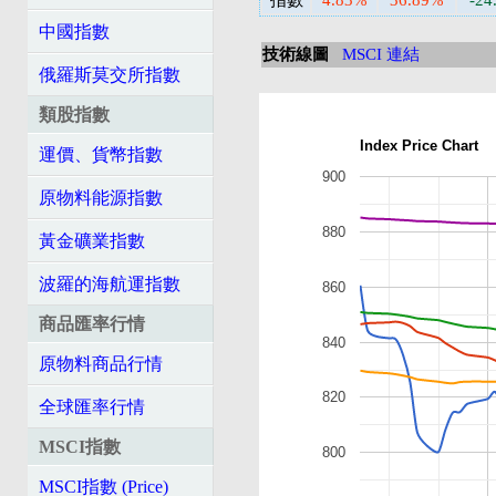
指數
4.83%
36.89%
-24
中國指數
技術線圖
MSCI 連結
俄羅斯莫交所指數
類股指數
Index Price Chart
運價、貨幣指數
900
原物料能源指數
880
黃金礦業指數
波羅的海航運指數
860
商品匯率行情
840
原物料商品行情
820
全球匯率行情
MSCI指數
800
MSCI指數 (Price)