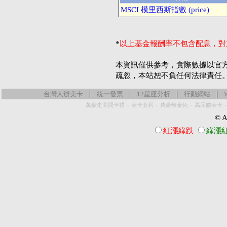
MSCI 模里西斯指數 (price)
*
以上基金報酬率不包含配息，對
本資訊僅供參考，實際數據以官
疏忽，本站恕不負任何法律責任
|
|
|
|
台灣人辦美卡
統一發票
12星座分析
行動網站
-
-
-
萬豪史高開卡禮
美卡套利
萬豪煉金術
高回饋美卡
© Al
紅漲綠跌
綠漲