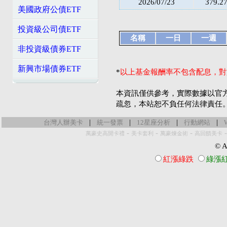
2026/07/23
379.2
美國政府公債ETF
投資級公司債ETF
名稱
一日
一週
非投資級債券ETF
新興市場債券ETF
*
以上基金報酬率不包含配息，對
本資訊僅供參考，實際數據以官
疏忽，本站恕不負任何法律責任
|
|
|
|
台灣人辦美卡
統一發票
12星座分析
行動網站
-
-
-
萬豪史高開卡禮
美卡套利
萬豪煉金術
高回饋美卡
© Al
紅漲綠跌
綠漲