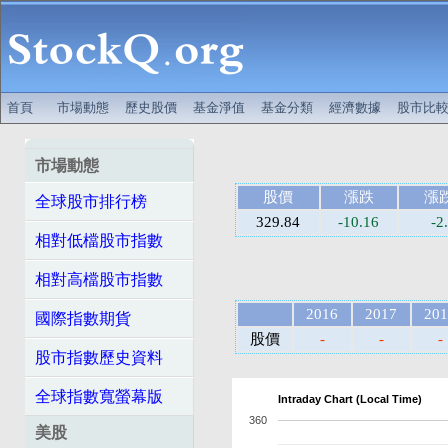
首頁
市場動態
歷史股價
基金淨值
基金分類
經濟數據
股市比
市場動態
股價
漲跌
漲
全球股市排行榜
329.84
-10.16
-2
相對低檔股市指數
相對高檔股市指數
2016
2017
201
國際指數期貨
股價
-
-
-
股市指數歷史資料
全球指數寬螢幕版
Intraday Chart (Local Time)
360
美股