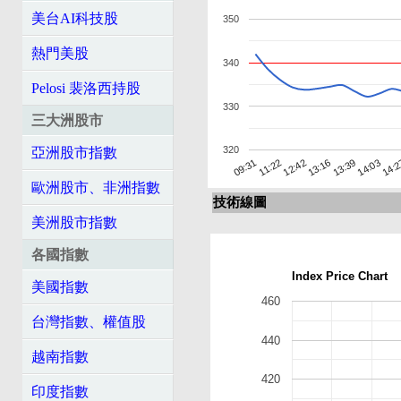
美台AI科技股
350
熱門美股
340
Pelosi 裴洛西持股
330
三大洲股市
320
亞洲股市指數
11:22
14:
09:31
14:03
13:39
13:16
12:42
歐洲股市、非洲指數
技術線圖
美洲股市指數
各國指數
Index Price Chart
美國指數
460
台灣指數、權值股
440
越南指數
420
印度指數