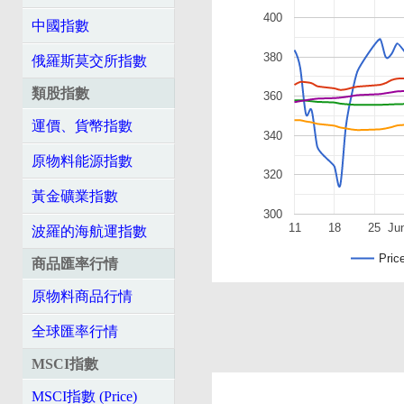
400
中國指數
380
俄羅斯莫交所指數
類股指數
360
運價、貨幣指數
340
原物料能源指數
320
黃金礦業指數
300
11
18
25
Ju
波羅的海航運指數
Pric
商品匯率行情
原物料商品行情
全球匯率行情
MSCI指數
MSCI指數 (Price)