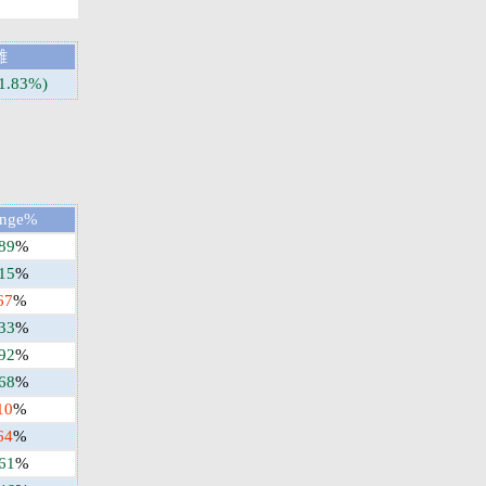
離
-1.83%)
nge%
.89
%
.15
%
67
%
.33
%
.92
%
.68
%
10
%
64
%
.61
%