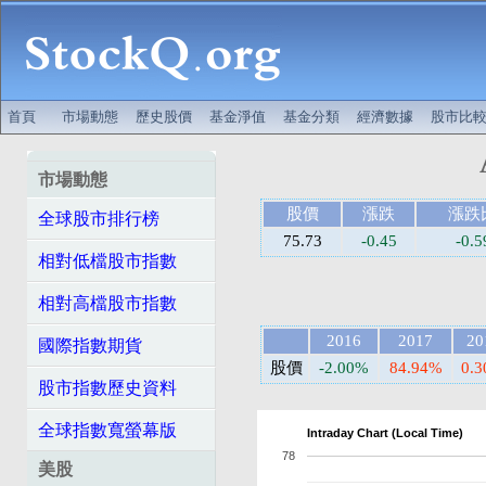
首頁
市場動態
歷史股價
基金淨值
基金分類
經濟數據
股市比
市場動態
股價
漲跌
漲跌
全球股市排行榜
75.73
-0.45
-0.
相對低檔股市指數
相對高檔股市指數
2016
2017
20
國際指數期貨
股價
-2.00%
84.94%
0.
股市指數歷史資料
全球指數寬螢幕版
Intraday Chart (Local Time)
78
美股