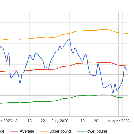
ne 2026
8
15
22
July 2026
13
20
August 2026
ice
Average
upper bound
lower bound