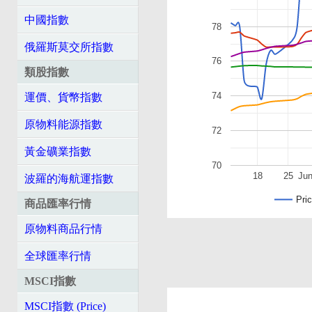
中國指數
78
俄羅斯莫交所指數
76
類股指數
74
運價、貨幣指數
原物料能源指數
72
黃金礦業指數
70
18
25
Ju
波羅的海航運指數
Pri
商品匯率行情
原物料商品行情
全球匯率行情
MSCI指數
MSCI指數 (Price)