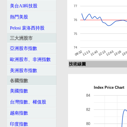
美台AI科技股
77
熱門美股
76
Pelosi 裴洛西持股
75
三大洲股市
74
亞洲股市指數
12:13
11:43
11:13
13:
09:32
13:16
12:43
歐洲股市、非洲指數
技術線圖
美洲股市指數
各國指數
Index Price Chart
美國指數
84
台灣指數、權值股
82
越南指數
80
印度指數