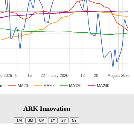
ne 2026
8
15
22
July 2026
13
20
August 2026
ce
MA20
MA60
MA120
MA240
ARK Innovation