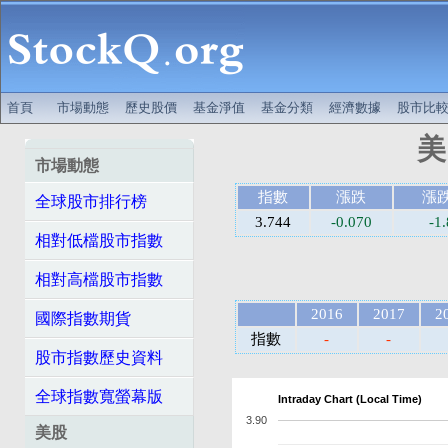
首頁
市場動態
歷史股價
基金淨值
基金分類
經濟數據
股市比
美
市場動態
指數
漲跌
漲
全球股市排行榜
3.744
-0.070
-1
相對低檔股市指數
相對高檔股市指數
2016
2017
2
國際指數期貨
指數
-
-
股市指數歷史資料
全球指數寬螢幕版
Intraday Chart (Local Time)
3.90
美股