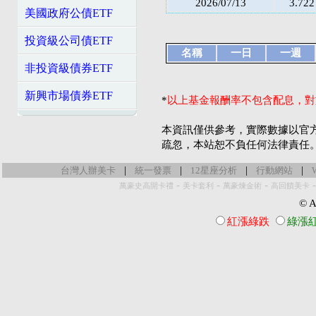
2026/07/13
3.722
美國政府公債ETF
投資級公司債ETF
名稱
一日
一週
非投資級債券ETF
新興市場債券ETF
*
以上基金報酬率不包含配息，對
本資訊僅供參考，實際數據以官
疏忽，本站恕不負任何法律責任
|
|
|
|
台灣人辦美卡
統一發票
12星座分析
行動網站
-
-
-
萬豪史高開卡禮
美卡套利
萬豪煉金術
高回饋美卡
© Al
紅漲綠跌
綠漲