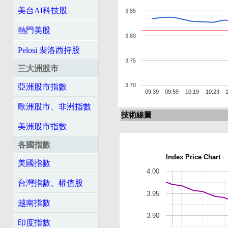
美台AI科技股
3.85
熱門美股
3.80
Pelosi 裴洛西持股
3.75
三大洲股市
3.70
亞洲股市指數
09:39
09:59
10:19
10:23
歐洲股市、非洲指數
技術線圖
美洲股市指數
各國指數
Index Price Chart
美國指數
4.00
台灣指數、權值股
3.95
越南指數
3.90
印度指數