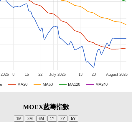
 2026
8
15
22
July 2026
13
20
August 2026
ce
MA20
MA60
MA120
MA240
MOEX藍籌指數