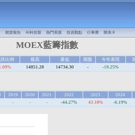
較
期貨報告
AI科技股
熱門美股
投資觀點
行事曆
辦美卡
MOEX藍籌指數
漲跌比例
最高
最低
開盤
今年表現
1.09%
14851.28
14734.30
-
-19.25%
8
2019
2020
2021
2022
2023
2024
-
-
-
-44.27%
43.18%
-6.19%