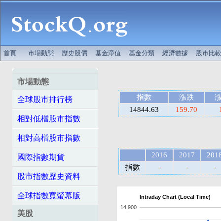
首頁
市場動態
歷史股價
基金淨值
基金分類
經濟數據
股市比
市場動態
指數
漲跌
全球股市排行榜
14844.63
159.70
相對低檔股市指數
相對高檔股市指數
2016
2017
201
國際指數期貨
指數
-
-
-
股市指數歷史資料
全球指數寬螢幕版
Intraday Chart (Local Time)
14,900
美股