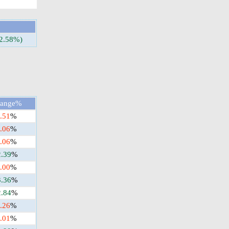
-2.58%)
ange%
.51
%
.06
%
.06
%
2.39
%
.00
%
3.36
%
2.84
%
.26
%
.01
%