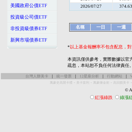
美國政府公債ETF
2026/07/27
374.6
投資級公司債ETF
名稱
一日
一週
非投資級債券ETF
新興市場債券ETF
*
以上基金報酬率不包含配息，對
本資訊僅供參考，實際數據以官
疏忽，本站恕不負任何法律責任
|
|
|
|
台灣人辦美卡
統一發票
12星座分析
行動網站
-
-
-
萬豪史高開卡禮
美卡套利
萬豪煉金術
高回饋美卡
© Al
紅漲綠跌
綠漲