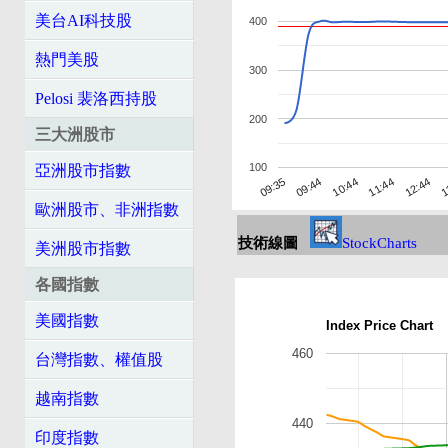
美台AI科技股
400
熱門美股
300
Pelosi 裴洛西持股
200
三大洲股市
100
亞洲股市指數
10:44
1
09:35
11:44
09:44
12:44
歐洲股市、非洲指數
技術線圖
StockCharts
美洲股市指數
各國指數
美國指數
Index Price Chart
460
台灣指數、權值股
越南指數
440
印度指數