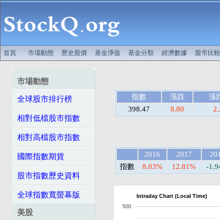
首頁
市場動態
歷史股價
基金淨值
基金分類
經濟數據
股市比
市場動態
指數
漲跌
漲
全球股市排行榜
398.47
8.80
2
相對低檔股市指數
相對高檔股市指數
2016
2017
20
國際指數期貨
指數
8.03%
12.81%
-1.
股市指數歷史資料
全球指數寬螢幕版
Intraday Chart (Local Time)
500
美股