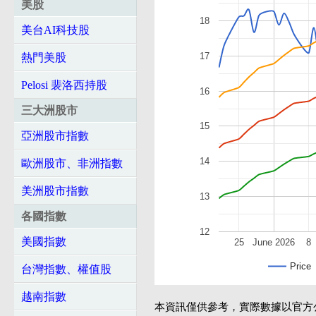
美股
18
美台AI科技股
17
熱門美股
Pelosi 裴洛西持股
16
三大洲股市
15
亞洲股市指數
14
歐洲股市、非洲指數
美洲股市指數
13
各國指數
12
美國指數
25
June 2026
8
Price
台灣指數、權值股
越南指數
本資訊僅供參考，實際數據以官方