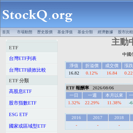
首頁
市場動態
歷史股價
基金淨值
基金分類
經濟數據
股市比
主動中
ETF
台灣ETF列表
淨值
折溢價
成交價
漲跌
台灣ETF績效比較
16.82
0.12%
16.84
0.22
ETF 分類
ETF 報酬率
2026/08/06
高股息ETF
一日
一週
本月以來
股市指數ETF
1.32%
22.29%
11.38%
-
ESG ETF
2016
2017
2018
-
-
-
國家或區域型ETF