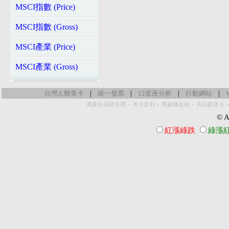
MSCI指數 (Price)
MSCI指數 (Gross)
MSCI產業 (Price)
MSCI產業 (Gross)
|
|
|
|
台灣人辦美卡
統一發票
12星座分析
行動網站
-
-
-
萬豪史高開卡禮
美卡套利
萬豪煉金術
高回饋美卡
© Al
紅漲綠跌
綠漲