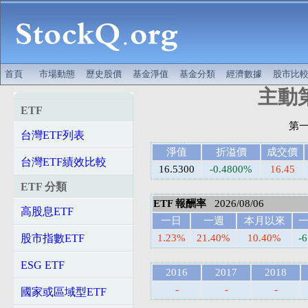
首頁
市場動態
歷史股價
基金淨值
基金分類
經濟數據
股市比
主動第
ETF
台灣ETF列表
淨值
折溢價
成交價
台灣ETF績效比較
16.5300
-0.4800%
16.45
ETF 分類
ETF 報酬率
2026/08/06
高股息ETF
一日
一週
本月以來
股市指數ETF
1.23%
21.40%
10.40%
-
ESG ETF
2016
2017
2018
-
-
-
國家或區域型ETF