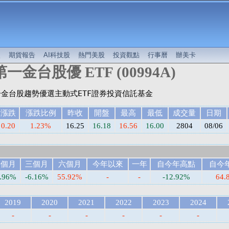
較
期貨報告
AI科技股
熱門美股
投資觀點
行事曆
辦美卡
一金台股優 ETF (00994A)
漲跌
漲跌比例
昨收
開盤
最高
最低
成交量
日期
0.20
1.23%
16.25
16.18
16.56
16.00
2804
08/06
一個月
三個月
六個月
今年以來
一年
自今年高點
自今
6.96%
-6.16%
55.92%
-
-
-12.92%
64.
2019
2020
2021
2022
2023
2024
-
-
-
-
-
-