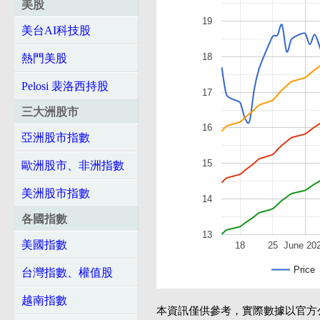
美股
19
美台AI科技股
18
熱門美股
Pelosi 裴洛西持股
17
三大洲股市
16
亞洲股市指數
15
歐洲股市、非洲指數
美洲股市指數
14
各國指數
13
美國指數
18
25
June 20
Price
台灣指數、權值股
越南指數
本資訊僅供參考，實際數據以官方