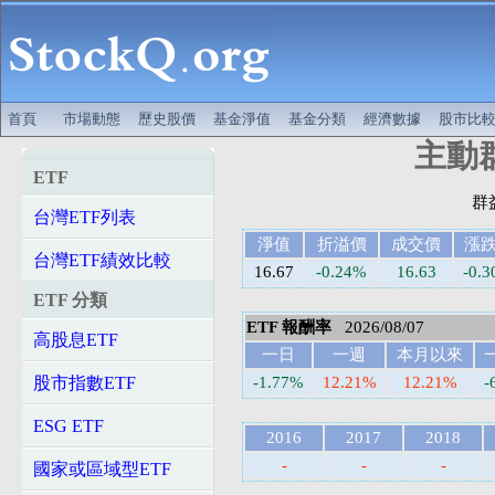
首頁
市場動態
歷史股價
基金淨值
基金分類
經濟數據
股市比
主動群
ETF
台灣ETF列表
淨值
折溢價
成交價
漲
台灣ETF績效比較
16.67
-0.24%
16.63
-0.3
ETF 分類
ETF 報酬率
2026/08/07
高股息ETF
一日
一週
本月以來
股市指數ETF
-1.77%
12.21%
12.21%
-
ESG ETF
2016
2017
2018
-
-
-
國家或區域型ETF