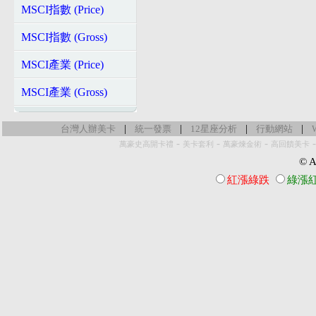
MSCI指數 (Price)
MSCI指數 (Gross)
MSCI產業 (Price)
MSCI產業 (Gross)
|
|
|
|
台灣人辦美卡
統一發票
12星座分析
行動網站
-
-
-
萬豪史高開卡禮
美卡套利
萬豪煉金術
高回饋美卡
© Al
紅漲綠跌
綠漲