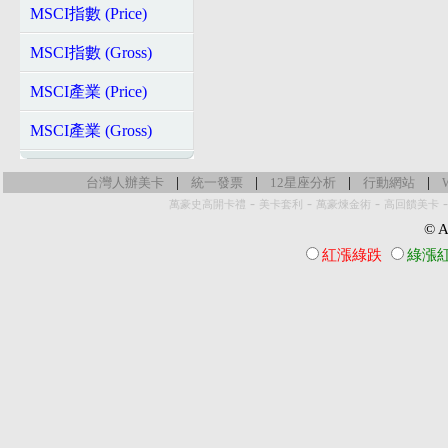
MSCI指數 (Price)
MSCI指數 (Gross)
MSCI產業 (Price)
MSCI產業 (Gross)
|
|
|
|
台灣人辦美卡
統一發票
12星座分析
行動網站
-
-
-
萬豪史高開卡禮
美卡套利
萬豪煉金術
高回饋美卡
© Al
紅漲綠跌
綠漲