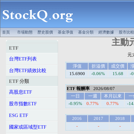
首頁
市場動態
歷史股價
基金淨值
基金分類
經濟數據
股市比
主動元
ETF
台灣ETF列表
淨值
折溢價
成交價
台灣ETF績效比較
15.6900
-0.06%
15.68
-0
ETF 分類
ETF 報酬率
2026/08/07
高股息ETF
一日
一週
本月以來
一
股市指數ETF
-0.95%
0.77%
0.77%
-1
ESG ETF
2016
2017
2018
-
-
-
國家或區域型ETF