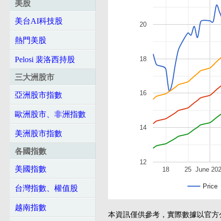
美股
美台AI科技股
20
熱門美股
18
Pelosi 裴洛西持股
三大洲股市
16
亞洲股市指數
歐洲股市、非洲指數
14
美洲股市指數
各國指數
12
美國指數
18
25
June 20
Price
台灣指數、權值股
越南指數
本資訊僅供參考，實際數據以官方