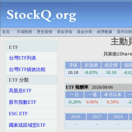
首頁
市場動態
歷史股價
基金淨值
基金分類
經濟數據
股市比
主動貝
ETF
台灣ETF列表
淨值
折溢價
成交價
漲
台灣ETF績效比較
10.10
-0.03%
10.10
-0.0
ETF 分類
ETF 報酬率
2026/08/06
高股息ETF
一日
一週
本月以來
股市指數ETF
-0.20%
0.90%
0.50%
-
ESG ETF
2016
2017
2018
-
-
-
國家或區域型ETF