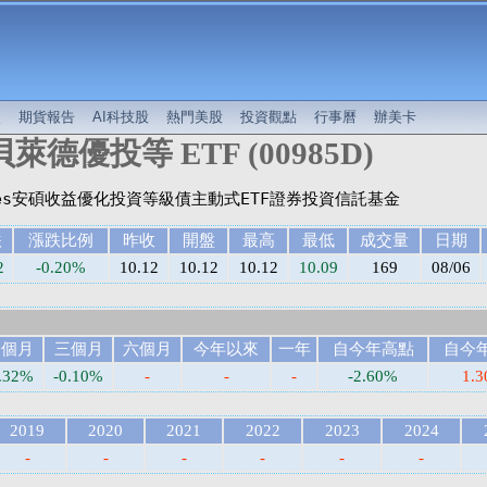
較
期貨報告
AI科技股
熱門美股
投資觀點
行事曆
辦美卡
萊德優投等 ETF (00985D)
跌
漲跌比例
昨收
開盤
最高
最低
成交量
日期
2
-0.20%
10.12
10.12
10.12
10.09
169
08/06
一個月
三個月
六個月
今年以來
一年
自今年高點
自今
2.32%
-0.10%
-
-
-
-2.60%
1.
2019
2020
2021
2022
2023
2024
-
-
-
-
-
-