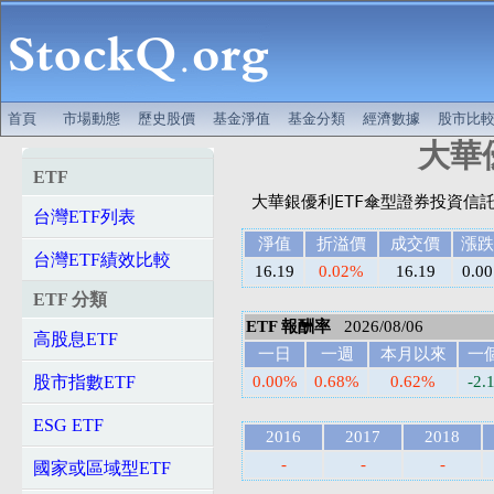
首頁
市場動態
歷史股價
基金淨值
基金分類
經濟數據
股市比
大華優
ETF
台灣ETF列表
淨值
折溢價
成交價
漲跌
台灣ETF績效比較
16.19
0.02%
16.19
0.00
ETF 分類
ETF 報酬率
2026/08/06
高股息ETF
一日
一週
本月以來
一
股市指數ETF
0.00%
0.68%
0.62%
-2.
ESG ETF
2016
2017
2018
-
-
-
國家或區域型ETF