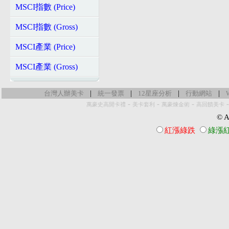
MSCI指數 (Price)
MSCI指數 (Gross)
MSCI產業 (Price)
MSCI產業 (Gross)
|
|
|
|
台灣人辦美卡
統一發票
12星座分析
行動網站
-
-
-
萬豪史高開卡禮
美卡套利
萬豪煉金術
高回饋美卡
© Al
紅漲綠跌
綠漲