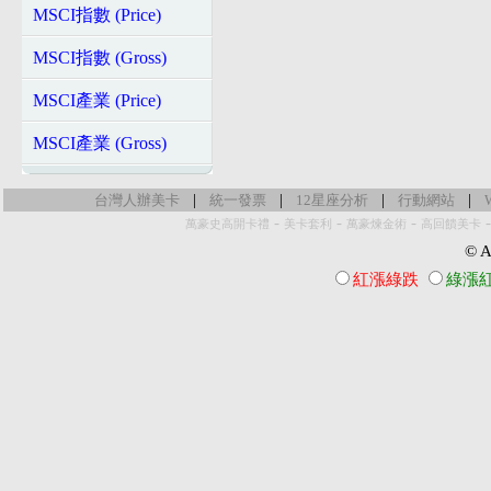
MSCI指數 (Price)
MSCI指數 (Gross)
MSCI產業 (Price)
MSCI產業 (Gross)
|
|
|
|
台灣人辦美卡
統一發票
12星座分析
行動網站
-
-
-
萬豪史高開卡禮
美卡套利
萬豪煉金術
高回饋美卡
© Al
紅漲綠跌
綠漲