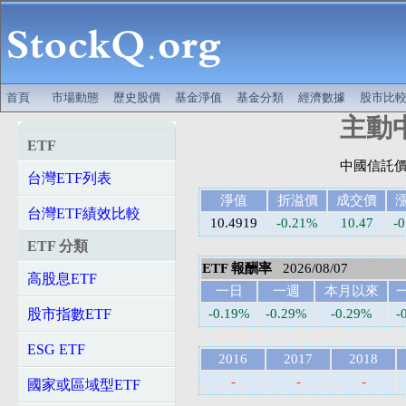
首頁
市場動態
歷史股價
基金淨值
基金分類
經濟數據
股市比
主動中
ETF
台灣ETF列表
淨值
折溢價
成交價
台灣ETF績效比較
10.4919
-0.21%
10.47
-0
ETF 分類
ETF 報酬率
2026/08/07
高股息ETF
一日
一週
本月以來
股市指數ETF
-0.19%
-0.29%
-0.29%
-
ESG ETF
2016
2017
2018
-
-
-
國家或區域型ETF