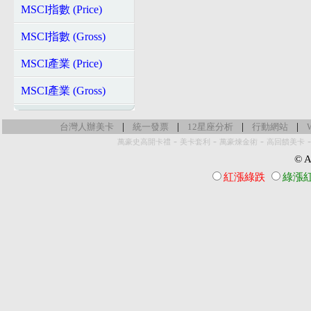
MSCI指數 (Price)
MSCI指數 (Gross)
MSCI產業 (Price)
MSCI產業 (Gross)
|
|
|
|
台灣人辦美卡
統一發票
12星座分析
行動網站
-
-
-
萬豪史高開卡禮
美卡套利
萬豪煉金術
高回饋美卡
© Al
紅漲綠跌
綠漲