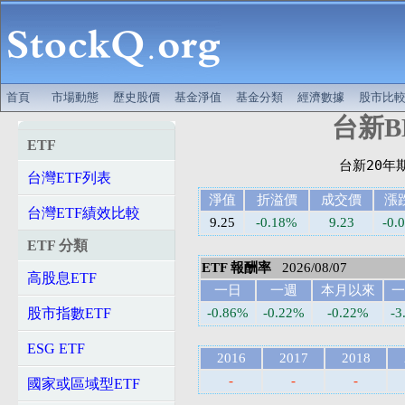
首頁
市場動態
歷史股價
基金淨值
基金分類
經濟數據
股市比
台新BB
ETF
台灣ETF列表
淨值
折溢價
成交價
漲
台灣ETF績效比較
9.25
-0.18%
9.23
-0.
ETF 分類
ETF 報酬率
2026/08/07
高股息ETF
一日
一週
本月以來
一
股市指數ETF
-0.86%
-0.22%
-0.22%
-3
ESG ETF
2016
2017
2018
-
-
-
國家或區域型ETF