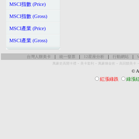
MSCI指數 (Price)
MSCI指數 (Gross)
MSCI產業 (Price)
MSCI產業 (Gross)
|
|
|
|
台灣人辦美卡
統一發票
12星座分析
行動網站
-
-
-
萬豪史高開卡禮
美卡套利
萬豪煉金術
高回饋美卡
© Al
紅漲綠跌
綠漲