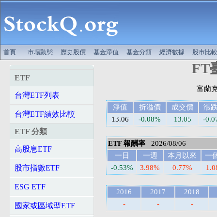
首頁
市場動態
歷史股價
基金淨值
基金分類
經濟數據
股市比
FT
ETF
台灣ETF列表
淨值
折溢價
成交價
漲
台灣ETF績效比較
13.06
-0.08%
13.05
-0.0
ETF 分類
ETF 報酬率
2026/08/06
高股息ETF
一日
一週
本月以來
一
股市指數ETF
-0.53%
3.98%
0.77%
1.
ESG ETF
2016
2017
2018
-
-
-
國家或區域型ETF