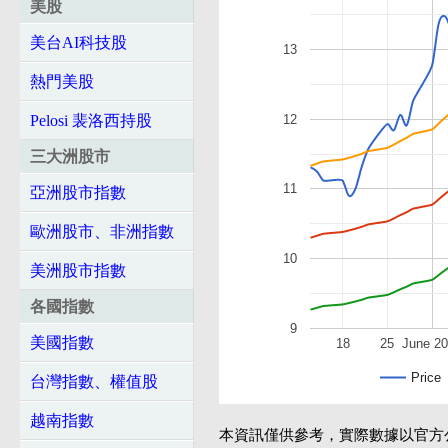
美股
美台AI科技股
13
熱門美股
12
Pelosi 裴洛西持股
三大洲股市
11
亞洲股市指數
歐洲股市、非洲指數
10
美洲股市指數
各國指數
9
美國指數
18
25
June 2
Price
台灣指數、權值股
越南指數
本資訊僅供參考，實際數據以官方