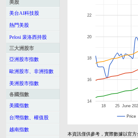
美股
美台AI科技股
22
熱門美股
20
Pelosi 裴洛西持股
三大洲股市
18
亞洲股市指數
歐洲股市、非洲指數
16
美洲股市指數
各國指數
14
美國指數
18
25
June 20
Price
台灣指數、權值股
越南指數
本資訊僅供參考，實際數據以官方