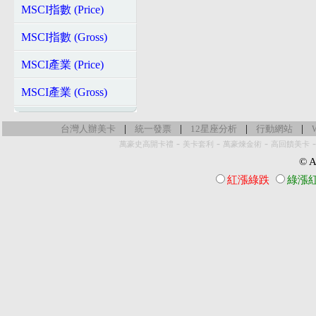
MSCI指數 (Price)
MSCI指數 (Gross)
MSCI產業 (Price)
MSCI產業 (Gross)
|
|
|
|
台灣人辦美卡
統一發票
12星座分析
行動網站
-
-
-
萬豪史高開卡禮
美卡套利
萬豪煉金術
高回饋美卡
© Al
紅漲綠跌
綠漲