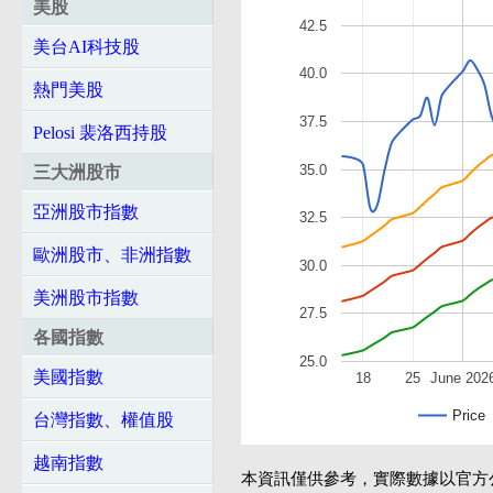
美股
42.5
美台AI科技股
40.0
熱門美股
37.5
Pelosi 裴洛西持股
35.0
三大洲股市
亞洲股市指數
32.5
歐洲股市、非洲指數
30.0
美洲股市指數
27.5
各國指數
25.0
美國指數
18
25
June 202
Price
台灣指數、權值股
越南指數
本資訊僅供參考，實際數據以官方