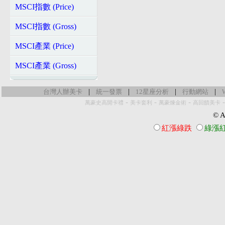
MSCI指數 (Price)
MSCI指數 (Gross)
MSCI產業 (Price)
MSCI產業 (Gross)
|
|
|
|
台灣人辦美卡
統一發票
12星座分析
行動網站
-
-
-
萬豪史高開卡禮
美卡套利
萬豪煉金術
高回饋美卡
© Al
紅漲綠跌
綠漲