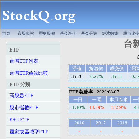
首頁
市場動態
歷史股價
基金淨值
基金分類
經濟數據
股市比
台新
ETF
台灣ETF列表
淨值
折溢價
成交價
漲
台灣ETF績效比較
35.20
-0.27%
35.11
-0.3
ETF 分類
ETF 報酬率
2026/08/07
高股息ETF
一日
一週
本月以來
一
股市指數ETF
-1.10%
13.59%
13.59%
-4
ESG ETF
2016
2017
2018
-
-
-
國家或區域型ETF