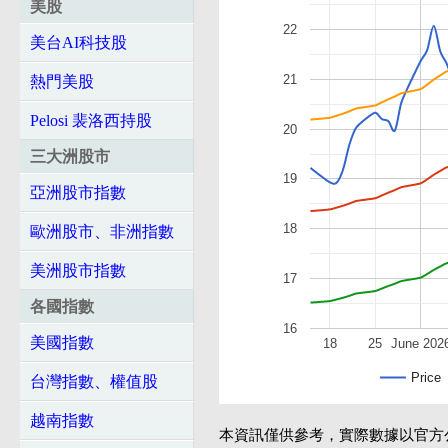
美股
22
美台AI科技股
21
熱門美股
Pelosi 裴洛西持股
20
三大洲股市
19
亞洲股市指數
18
歐洲股市、非洲指數
美洲股市指數
17
各國指數
16
美國指數
18
25
June 202
Price
台灣指數、權值股
越南指數
本資訊僅供參考，實際數據以官方