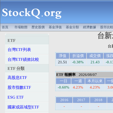
首頁
市場動態
歷史股價
基金淨值
基金分類
經濟數據
股市比
台新永
ETF
台灣ETF列表
淨值
折溢價
成交價
漲
台灣ETF績效比較
21.51
-0.38%
21.43
-0.1
ETF 分類
ETF 報酬率
2026/08/07
高股息ETF
一日
一週
本月以來
一
股市指數ETF
-0.60%
4.23%
4.23%
3.
ESG ETF
2016
2017
2018
-
-
-
國家或區域型ETF