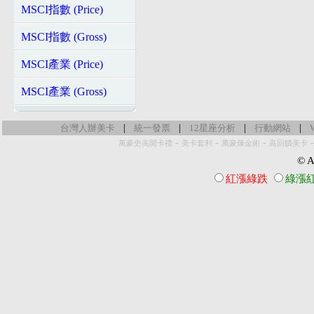
MSCI指數 (Price)
MSCI指數 (Gross)
MSCI產業 (Price)
MSCI產業 (Gross)
|
|
|
|
台灣人辦美卡
統一發票
12星座分析
行動網站
-
-
-
萬豪史高開卡禮
美卡套利
萬豪煉金術
高回饋美卡
© Al
紅漲綠跌
綠漲