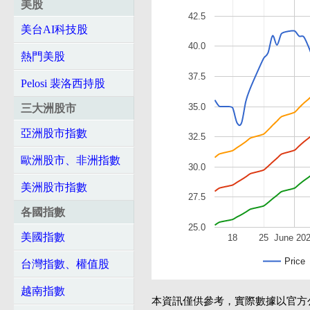
美股
42.5
美台AI科技股
40.0
熱門美股
37.5
Pelosi 裴洛西持股
35.0
三大洲股市
亞洲股市指數
32.5
歐洲股市、非洲指數
30.0
美洲股市指數
27.5
各國指數
25.0
美國指數
18
25
June 20
Price
台灣指數、權值股
越南指數
本資訊僅供參考，實際數據以官方