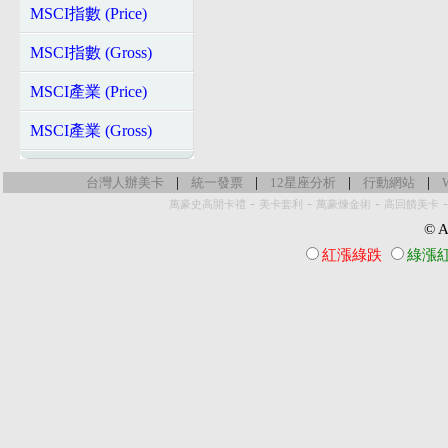
MSCI指數 (Price)
MSCI指數 (Gross)
MSCI產業 (Price)
MSCI產業 (Gross)
|
|
|
|
台灣人辦美卡
統一發票
12星座分析
行動網站
-
-
-
萬豪史高開卡禮
美卡套利
萬豪煉金術
高回饋美卡
© Al
紅漲綠跌
綠漲