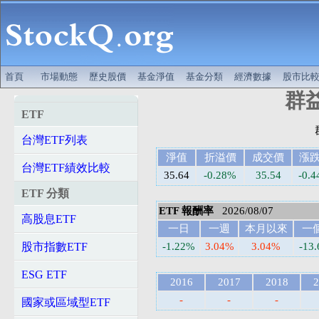
首頁
市場動態
歷史股價
基金淨值
基金分類
經濟數據
股市比
群益
ETF
台灣ETF列表
淨值
折溢價
成交價
漲
台灣ETF績效比較
35.64
-0.28%
35.54
-0.4
ETF 分類
ETF 報酬率
2026/08/07
高股息ETF
一日
一週
本月以來
一
股市指數ETF
-1.22%
3.04%
3.04%
-13
ESG ETF
2016
2017
2018
2
-
-
-
國家或區域型ETF