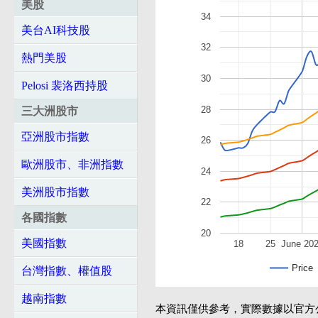
美股
34
美台AI科技股
32
熱門美股
30
Pelosi 裴洛西持股
28
三大洲股市
亞洲股市指數
26
歐洲股市、非洲指數
24
美洲股市指數
22
各國指數
20
美國指數
18
25
June 20
Price
台灣指數、權值股
越南指數
本資訊僅供參考，實際數據以官方