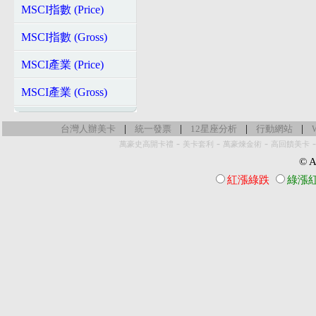
MSCI指數 (Price)
MSCI指數 (Gross)
MSCI產業 (Price)
MSCI產業 (Gross)
|
|
|
|
台灣人辦美卡
統一發票
12星座分析
行動網站
-
-
-
萬豪史高開卡禮
美卡套利
萬豪煉金術
高回饋美卡
© Al
紅漲綠跌
綠漲