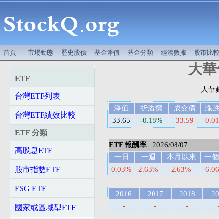
首頁
市場動態
歷史股價
基金淨值
基金分類
經濟數據
股市比
大華優
ETF
台灣ETF列表
淨值
折溢價
成交價
漲
台灣ETF績效比較
33.65
-0.18%
33.59
0.01
ETF 分類
ETF 報酬率
2026/08/07
高股息ETF
一日
一週
本月以來
一個
股市指數ETF
0.03%
2.63%
2.63%
6.0
ESG ETF
2016
2017
2018
20
-
-
-
國家或區域型ETF