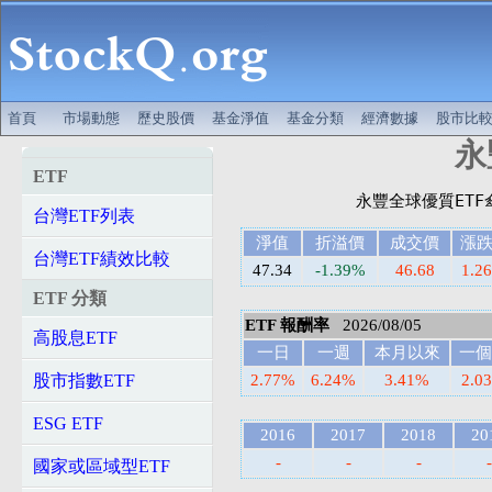
首頁
市場動態
歷史股價
基金淨值
基金分類
經濟數據
股市比
永
ETF
台灣ETF列表
淨值
折溢價
成交價
漲
台灣ETF績效比較
47.34
-1.39%
46.68
1.26
ETF 分類
ETF 報酬率
2026/08/05
高股息ETF
一日
一週
本月以來
一個
股市指數ETF
2.77%
6.24%
3.41%
2.0
ESG ETF
2016
2017
2018
20
-
-
-
-
國家或區域型ETF