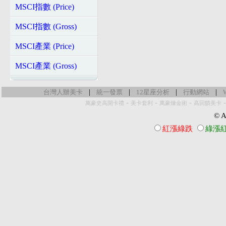
MSCI指數 (Price)
MSCI指數 (Gross)
MSCI產業 (Price)
MSCI產業 (Gross)
|
|
|
|
台灣人辦美卡
統一發票
12星座分析
行動網站
-
-
-
萬豪史高開卡禮
美卡套利
萬豪煉金術
高回饋美卡
© Al
紅漲綠跌
綠漲