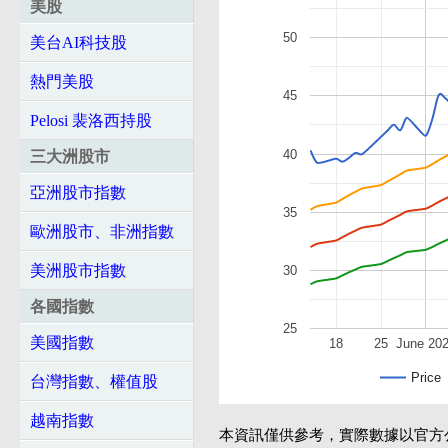
美股
50
美台AI科技股
熱門美股
45
Pelosi 裴洛西持股
40
三大洲股市
亞洲股市指數
35
歐洲股市、非洲指數
美洲股市指數
30
各國指數
25
美國指數
18
25
June 20
Price
台灣指數、權值股
越南指數
本資訊僅供參考，實際數據以官方