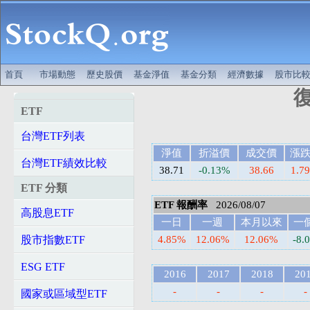
首頁
市場動態
歷史股價
基金淨值
基金分類
經濟數據
股市比
復
ETF
台灣ETF列表
淨值
折溢價
成交價
漲
台灣ETF績效比較
38.71
-0.13%
38.66
1.79
ETF 分類
ETF 報酬率
2026/08/07
高股息ETF
一日
一週
本月以來
一
股市指數ETF
4.85%
12.06%
12.06%
-8.
ESG ETF
2016
2017
2018
20
-
-
-
-
國家或區域型ETF