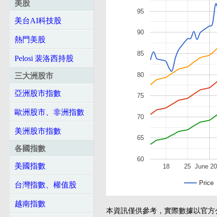
美股
95
美台AI科技股
90
熱門美股
85
Pelosi 裴洛西持股
80
三大洲股市
亞洲股市指數
75
歐洲股市、非洲指數
70
美洲股市指數
65
各國指數
60
美國指數
18
25
June 2
Price
台灣指數、權值股
越南指數
本資訊僅供參考，實際數據以官方