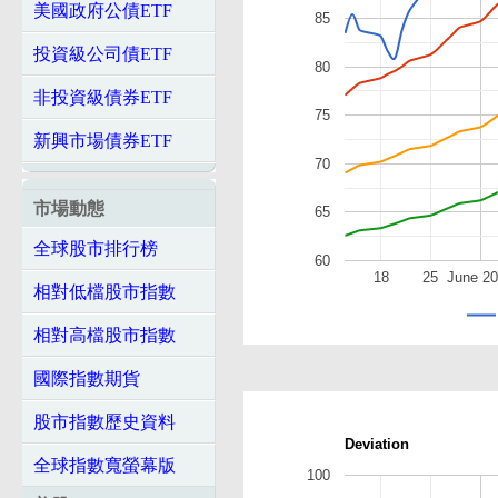
美國政府公債ETF
85
投資級公司債ETF
80
非投資級債券ETF
75
新興市場債券ETF
70
市場動態
65
全球股市排行榜
60
18
25
June 2
相對低檔股市指數
相對高檔股市指數
國際指數期貨
股市指數歷史資料
Deviation
全球指數寬螢幕版
100