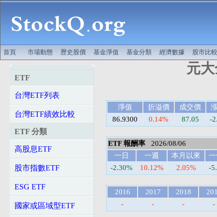
首頁
市場動態
歷史股價
基金淨值
基金分類
經濟數據
股市比
元大全
ETF
台灣ETF列表
淨值
折溢價
成交價
台灣ETF績效比較
86.9300
0.14%
87.05
-2
ETF 分類
ETF 報酬率
2026/08/06
高股息ETF
一日
一週
本月以來
一
股市指數ETF
-2.30%
10.12%
2.05%
-5
ESG ETF
2016
2017
2018
20
-
-
-
-
國家或區域型ETF