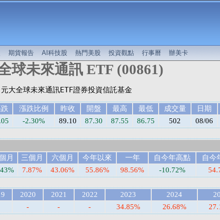
較
期貨報告
AI科技股
熱門美股
投資觀點
行事曆
辦美卡
球未來通訊 ETF (00861)
漲跌
漲跌比例
昨收
開盤
最高
最低
成交量
日期
.05
-2.30%
89.10
87.30
87.55
86.75
502
08/06
個月
三個月
六個月
今年以來
一年
自今年高點
自今
.43%
7.87%
43.06%
55.86%
98.56%
-10.72%
54.
19
2020
2021
2022
2023
2024
2
-
-
-
34.85%
26.68%
27