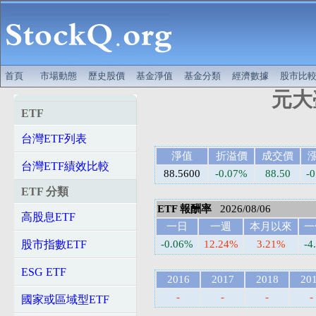
首頁
市場動態
歷史股價
基金淨值
基金分類
經濟數據
股市比
元大臺
ETF
台灣ETF列表
淨值
折溢價
成交價
台灣ETF績效比較
88.5600
-0.07%
88.50
-0
ETF 分類
ETF 報酬率
2026/08/06
高股息ETF
一日
一週
本月以來
一
股市指數ETF
-0.06%
12.24%
3.21%
-4
ESG ETF
2016
2017
2018
20
-
-
-
-
國家或區域型ETF