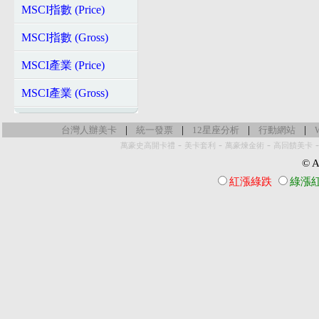
MSCI指數 (Price)
MSCI指數 (Gross)
MSCI產業 (Price)
MSCI產業 (Gross)
|
|
|
|
台灣人辦美卡
統一發票
12星座分析
行動網站
-
-
-
萬豪史高開卡禮
美卡套利
萬豪煉金術
高回饋美卡
© Al
紅漲綠跌
綠漲