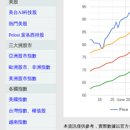
美股
95
美台AI科技股
90
熱門美股
85
Pelosi 裴洛西持股
80
三大洲股市
亞洲股市指數
75
歐洲股市、非洲指數
70
美洲股市指數
65
各國指數
60
美國指數
18
25
June 2
Price
台灣指數、權值股
越南指數
本資訊僅供參考，實際數據以官方