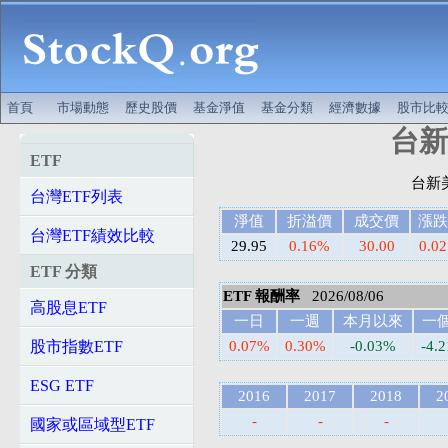
首頁
市場動態
歷史股價
基金淨值
基金分類
經濟數據
股市比
台新美
ETF
台灣ETF列表
淨值
折溢價
成交價
漲跌
台灣ETF績效比較
29.95
0.16%
30.00
0.02
ETF 分類
ETF 報酬率
2026/08/06
高股息ETF
一日
一週
本月以來
一
股市指數ETF
0.07%
0.30%
-0.03%
-4.
ESG ETF
2016
2017
2018
2
-
-
-
國家或區域型ETF