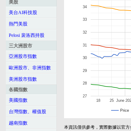
美股
34
美台AI科技股
33
熱門美股
32
Pelosi 裴洛西持股
31
三大洲股市
亞洲股市指數
30
歐洲股市、非洲指數
29
美洲股市指數
28
各國指數
27
美國指數
18
25
June 20
Price
台灣指數、權值股
越南指數
本資訊僅供參考，實際數據以官方