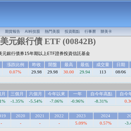
較
期貨報告
AI科技股
熱門美股
投資觀點
行事曆
辦美卡
元銀行債 ETF (00842B)
漲跌比例
昨收
開盤
最高
最低
成交量
日期
0.07%
29.98
29.98
30.00
29.94
113
08/06
個月
三個月
六個月
今年以來
一年
自今年高點
自今
21%
-1.35%
-5.54%
-7.06%
-0.96%
-8.31%
0.
019
2020
2021
2022
2023
2024
2
-
-
-
-
5.09%
0.57%
-3