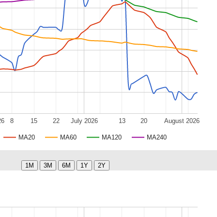
26
8
15
22
July 2026
13
20
August 2026
MA20
MA60
MA120
MA240