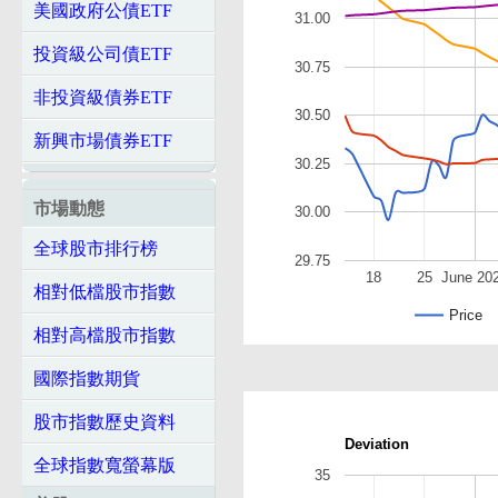
美國政府公債ETF
31.00
投資級公司債ETF
30.75
非投資級債券ETF
30.50
新興市場債券ETF
30.25
市場動態
30.00
全球股市排行榜
29.75
18
25
June 20
相對低檔股市指數
Price
相對高檔股市指數
國際指數期貨
股市指數歷史資料
Deviation
全球指數寬螢幕版
35