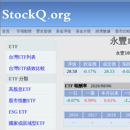
首頁
市場動態
歷史股價
基金淨值
基金分類
經濟數據
股市比
永豐1
ETF
台灣ETF列表
淨值
折溢價
成交價
漲
台灣ETF績效比較
28.58
-0.17%
28.53
-0.0
ETF 分類
ETF 報酬率
2026/08/06
高股息ETF
一日
一週
本月以來
一
股市指數ETF
-0.07%
0.99%
0.63%
-2
ESG ETF
2016
2017
2018
2
-
-
-
國家或區域型ETF