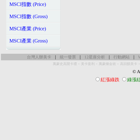
MSCI指數 (Price)
MSCI指數 (Gross)
MSCI產業 (Price)
MSCI產業 (Gross)
|
|
|
|
台灣人辦美卡
統一發票
12星座分析
行動網站
-
-
-
萬豪史高開卡禮
美卡套利
萬豪煉金術
高回饋美卡
© Al
紅漲綠跌
綠漲