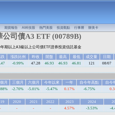
較
期貨報告
AI科技股
熱門美股
投資觀點
行事曆
辦美卡
公司債A3 ETF (00789B)
漲跌
漲跌比例
昨收
開盤
最高
最低
成交量
日期
.47
-0.99%
47.28
46.93
46.93
46.81
121
08/07
個月
三個月
六個月
今年以來
一年
自今年高點
自今
.88%
-2.70%
-5.01%
-5.47%
0.17%
-6.75%
0.
019
2020
2021
2022
2023
2024
2
-
-
-
-
4.57%
-3.53%
-4