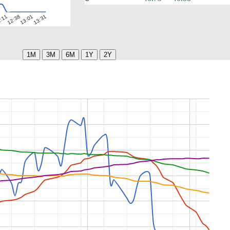
12:38
:11
13:31
13:01