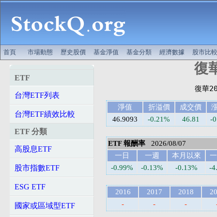
首頁
市場動態
歷史股價
基金淨值
基金分類
經濟數據
股市比
復華
ETF
台灣ETF列表
淨值
折溢價
成交價
台灣ETF績效比較
46.9093
-0.21%
46.81
-0
ETF 分類
ETF 報酬率
2026/08/07
高股息ETF
一日
一週
本月以來
一
股市指數ETF
-0.99%
-0.13%
-0.13%
-4
ESG ETF
2016
2017
2018
2
-
-
-
國家或區域型ETF