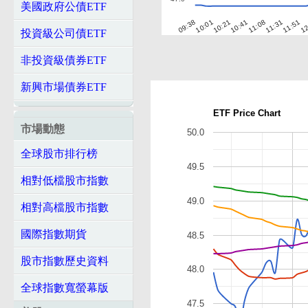
美國政府公債ETF
10:01
11:08
12
09:38
10:41
11:51
10:21
11:31
投資級公司債ETF
非投資級債券ETF
新興市場債券ETF
ETF Price Chart
市場動態
50.0
全球股市排行榜
49.5
相對低檔股市指數
49.0
相對高檔股市指數
國際指數期貨
48.5
股市指數歷史資料
48.0
全球指數寬螢幕版
47.5