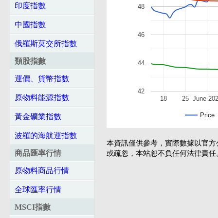
印度指數
48
中國指數
46
俄羅斯莫交所指數
類股指數
44
運價、貨幣指數
42
原物料能源指數
18
25
June 20
Price
黃金礦業指數
波羅的海航運指數
本資訊僅供參考，實際數據以官方
商品匯率行情
或疏忽，本站恕不負任何法律責任
原物料商品行情
全球匯率行情
MSCI指數