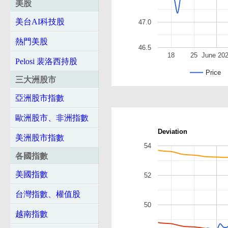
美股
美台AI科技股
47.0
熱門美股
46.5
18
25
June 20
Pelosi 裴洛西持股
Price
三大洲股市
亞洲股市指數
歐洲股市、非洲指數
Deviation
美洲股市指數
54
各國指數
美國指數
52
台灣指數、權值股
50
越南指數