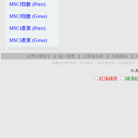
MSCI指數 (Price)
MSCI指數 (Gross)
MSCI產業 (Price)
MSCI產業 (Gross)
|
|
|
|
台灣人辦美卡
統一發票
12星座分析
行動網站
-
-
-
萬豪史高開卡禮
美卡套利
萬豪煉金術
高回饋美卡
© Al
紅漲綠跌
綠漲