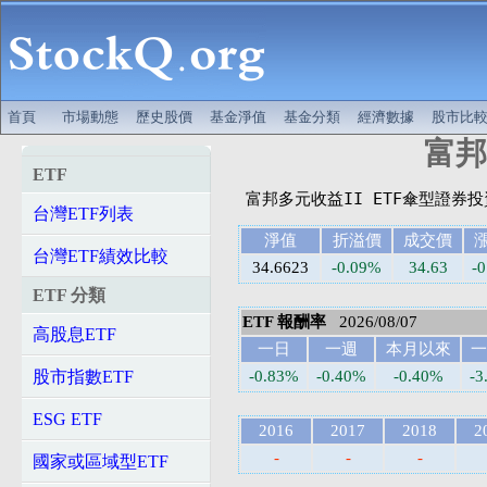
首頁
市場動態
歷史股價
基金淨值
基金分類
經濟數據
股市比
富邦金
ETF
台灣ETF列表
淨值
折溢價
成交價
台灣ETF績效比較
34.6623
-0.09%
34.63
-0
ETF 分類
ETF 報酬率
2026/08/07
高股息ETF
一日
一週
本月以來
一
股市指數ETF
-0.83%
-0.40%
-0.40%
-3
ESG ETF
2016
2017
2018
2
-
-
-
國家或區域型ETF