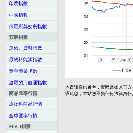
印度指數
35
中國指數
34
俄羅斯莫交所指數
33
類股指數
32
運價、貨幣指數
31
原物料能源指數
18
25
June 20
Price
黃金礦業指數
波羅的海航運指數
本資訊僅供參考，實際數據以官方
商品匯率行情
或疏忽，本站恕不負任何法律責任
原物料商品行情
全球匯率行情
MSCI指數