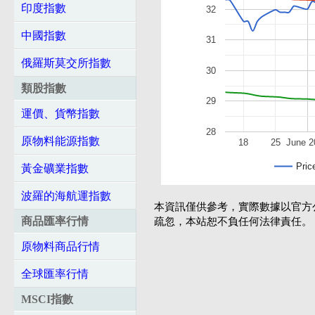
印度指數
32
中國指數
31
俄羅斯莫交所指數
30
類股指數
29
運價、貨幣指數
28
原物料能源指數
18
25
June 2
Pric
黃金礦業指數
波羅的海航運指數
本資訊僅供參考，實際數據以官方
商品匯率行情
疏忽，本站恕不負任何法律責任。
原物料商品行情
全球匯率行情
MSCI指數