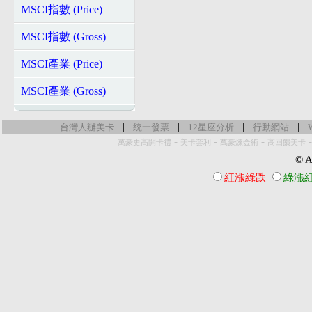
MSCI指數 (Price)
MSCI指數 (Gross)
MSCI產業 (Price)
MSCI產業 (Gross)
|
|
|
|
台灣人辦美卡
統一發票
12星座分析
行動網站
-
-
-
萬豪史高開卡禮
美卡套利
萬豪煉金術
高回饋美卡
© Al
紅漲綠跌
綠漲