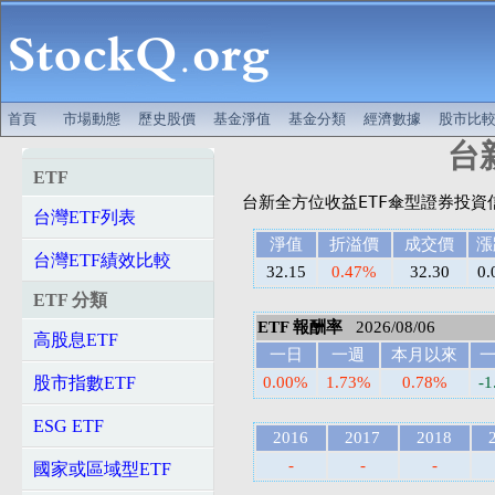
首頁
市場動態
歷史股價
基金淨值
基金分類
經濟數據
股市比
台新
ETF
台灣ETF列表
淨值
折溢價
成交價
漲
台灣ETF績效比較
32.15
0.47%
32.30
0.
ETF 分類
ETF 報酬率
2026/08/06
高股息ETF
一日
一週
本月以來
股市指數ETF
0.00%
1.73%
0.78%
-
ESG ETF
2016
2017
2018
-
-
-
國家或區域型ETF