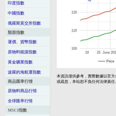
印度指數
120
中國指數
俄羅斯莫交所指數
110
類股指數
運價、貨幣指數
100
原物料能源指數
18
25
June 20
Price
黃金礦業指數
波羅的海航運指數
本資訊僅供參考，實際數據以官方
商品匯率行情
或疏忽，本站恕不負任何法律責任
原物料商品行情
全球匯率行情
MSCI指數