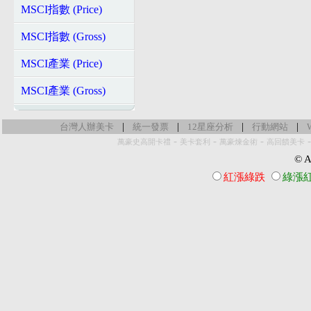
MSCI指數 (Price)
MSCI指數 (Gross)
MSCI產業 (Price)
MSCI產業 (Gross)
|
|
|
|
台灣人辦美卡
統一發票
12星座分析
行動網站
-
-
-
萬豪史高開卡禮
美卡套利
萬豪煉金術
高回饋美卡
© Al
紅漲綠跌
綠漲