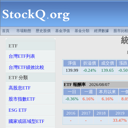
首頁
市場動態
歷史股價
基金淨值
基金分類
經濟數據
股市比
統
ETF
台灣ETF列表
淨值
折溢價
成交價
漲跌
台灣ETF績效比較
139.99
-0.24%
139.65
-0.50
ETF 分類
ETF 報酬率
2026/08/07
高股息ETF
一日
一週
本月以來
一
股市指數ETF
-0.36%
6.16%
6.16%
8.
ESG ETF
2016
2017
2018
2019
-
-
-
33.47%
國家或區域型ETF