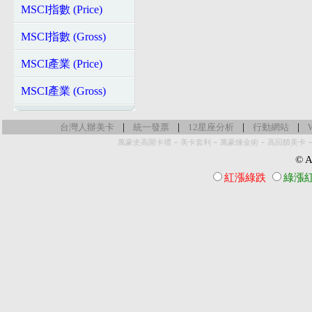
MSCI指數 (Price)
MSCI指數 (Gross)
MSCI產業 (Price)
MSCI產業 (Gross)
|
|
|
|
台灣人辦美卡
統一發票
12星座分析
行動網站
-
-
-
萬豪史高開卡禮
美卡套利
萬豪煉金術
高回饋美卡
© Al
紅漲綠跌
綠漲