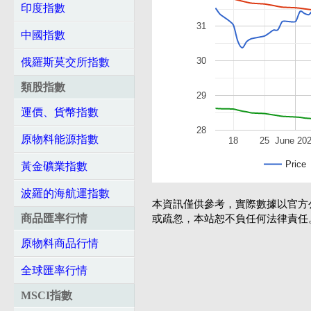
印度指數
31
中國指數
30
俄羅斯莫交所指數
類股指數
29
運價、貨幣指數
28
原物料能源指數
18
25
June 20
Price
黃金礦業指數
波羅的海航運指數
本資訊僅供參考，實際數據以官方
商品匯率行情
或疏忽，本站恕不負任何法律責任
原物料商品行情
全球匯率行情
MSCI指數