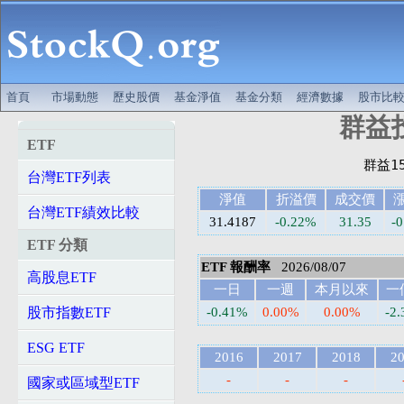
首頁
市場動態
歷史股價
基金淨值
基金分類
經濟數據
股市比
群益投
ETF
台灣ETF列表
淨值
折溢價
成交價
台灣ETF績效比較
31.4187
-0.22%
31.35
-0
ETF 分類
ETF 報酬率
2026/08/07
高股息ETF
一日
一週
本月以來
一
股市指數ETF
-0.41%
0.00%
0.00%
-2
ESG ETF
2016
2017
2018
2
-
-
-
國家或區域型ETF