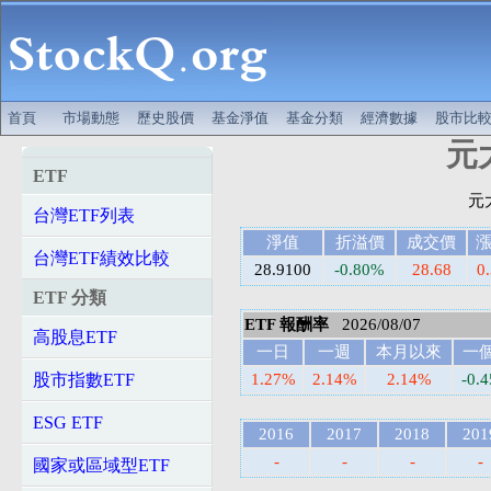
首頁
市場動態
歷史股價
基金淨值
基金分類
經濟數據
股市比
元大
ETF
台灣ETF列表
淨值
折溢價
成交價
台灣ETF績效比較
28.9100
-0.80%
28.68
0
ETF 分類
ETF 報酬率
2026/08/07
高股息ETF
一日
一週
本月以來
一
股市指數ETF
1.27%
2.14%
2.14%
-0.
ESG ETF
2016
2017
2018
201
-
-
-
-
國家或區域型ETF