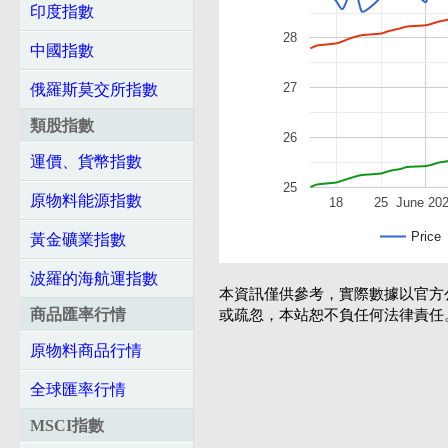
印度指數
28
中國指數
27
俄羅斯莫交所指數
類股指數
26
運價、貨幣指數
25
原物料能源指數
18
25
June 20
Price
黃金礦業指數
波羅的海航運指數
本資訊僅供參考，實際數據以官方
商品匯率行情
或疏忽，本站恕不負任何法律責任
原物料商品行情
全球匯率行情
MSCI指數