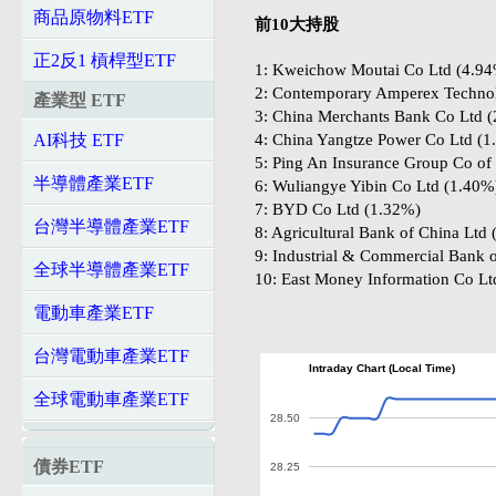
商品原物料ETF
前10大持股
正2反1 槓桿型ETF
1: Kweichow Moutai Co Ltd (4.9
2: Contemporary Amperex Techno
產業型 ETF
3: China Merchants Bank Co Ltd 
4: China Yangtze Power Co Ltd (1
AI科技 ETF
5: Ping An Insurance Group Co of
半導體產業ETF
6: Wuliangye Yibin Co Ltd (1.40%
7: BYD Co Ltd (1.32%)
台灣半導體產業ETF
8: Agricultural Bank of China Ltd
9: Industrial & Commercial Bank 
全球半導體產業ETF
10: East Money Information Co Lt
電動車產業ETF
台灣電動車產業ETF
Intraday Chart (Local Time)
全球電動車產業ETF
28.50
債券ETF
28.25