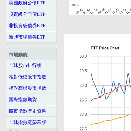
美國政府公債ETF
28.00
09:31
09:51
10:11
10:38
11:01
11:21
11:41
12:
投資級公司債ETF
非投資級債券ETF
新興市場債券ETF
ETF Price Chart
市場動態
30.0
全球股市排行榜
29.5
相對低檔股市指數
29.0
相對高檔股市指數
國際指數期貨
28.5
股市指數歷史資料
28.0
全球指數寬螢幕版
27.5