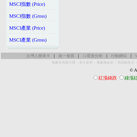
MSCI指數 (Price)
MSCI指數 (Gross)
MSCI產業 (Price)
MSCI產業 (Gross)
|
|
|
|
台灣人辦美卡
統一發票
12星座分析
行動網站
-
-
-
萬豪史高開卡禮
美卡套利
萬豪煉金術
高回饋美卡
© Al
紅漲綠跌
綠漲