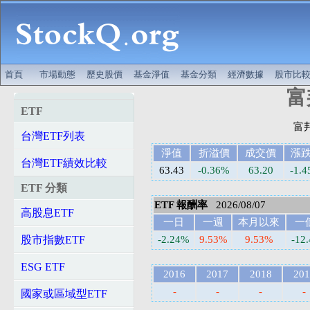
首頁
市場動態
歷史股價
基金淨值
基金分類
經濟數據
股市比
富
ETF
台灣ETF列表
淨值
折溢價
成交價
漲
台灣ETF績效比較
63.43
-0.36%
63.20
-1.4
ETF 分類
ETF 報酬率
2026/08/07
高股息ETF
一日
一週
本月以來
一
股市指數ETF
-2.24%
9.53%
9.53%
-12
ESG ETF
2016
2017
2018
201
-
-
-
-
國家或區域型ETF