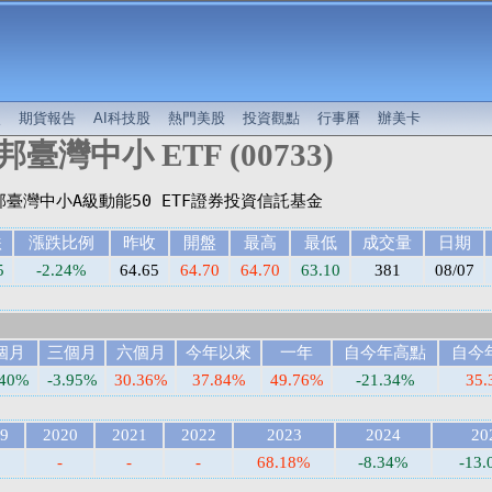
較
期貨報告
AI科技股
熱門美股
投資觀點
行事曆
辦美卡
邦臺灣中小 ETF (00733)
跌
漲跌比例
昨收
開盤
最高
最低
成交量
日期
5
-2.24%
64.65
64.70
64.70
63.10
381
08/07
個月
三個月
六個月
今年以來
一年
自今年高點
自今
.40%
-3.95%
30.36%
37.84%
49.76%
-21.34%
35.
9
2020
2021
2022
2023
2024
20
-
-
-
68.18%
-8.34%
-13