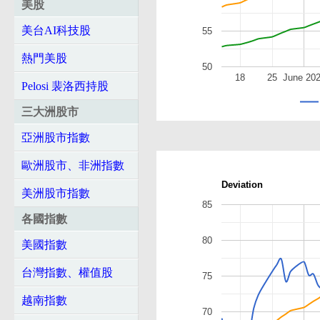
美股
美台AI科技股
55
熱門美股
50
18
25
June 20
Pelosi 裴洛西持股
三大洲股市
亞洲股市指數
歐洲股市、非洲指數
Deviation
美洲股市指數
85
各國指數
80
美國指數
台灣指數、權值股
75
越南指數
70