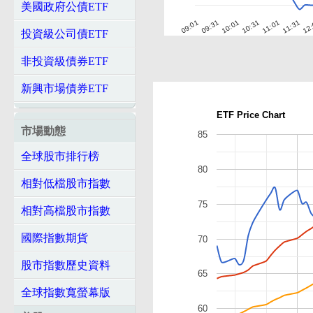
美國政府公債ETF
10:01
10:31
11:01
11:31
12
09:01
09:31
投資級公司債ETF
非投資級債券ETF
新興市場債券ETF
ETF Price Chart
市場動態
85
全球股市排行榜
80
相對低檔股市指數
75
相對高檔股市指數
國際指數期貨
70
股市指數歷史資料
65
全球指數寬螢幕版
60