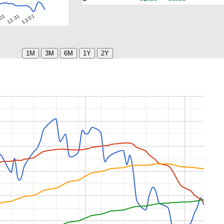
:01
12:31
13:01