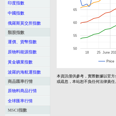
印度指數
65
中國指數
60
俄羅斯莫交所指數
類股指數
55
運價、貨幣指數
50
原物料能源指數
18
25
June 20
Price
黃金礦業指數
波羅的海航運指數
本資訊僅供參考，實際數據以官方
商品匯率行情
或疏忽，本站恕不負任何法律責任
原物料商品行情
全球匯率行情
MSCI指數