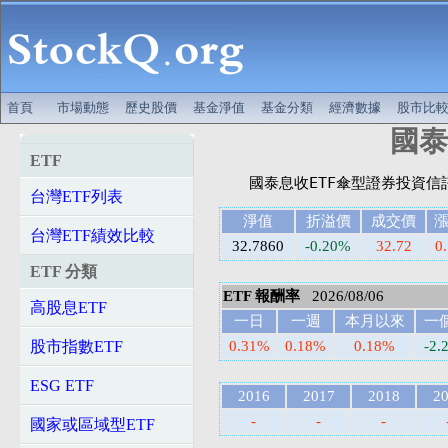
首頁
市場動態
歷史股價
基金淨值
基金分類
經濟數據
股市比
國泰新
ETF
台灣ETF列表
淨值
折溢價
成交價
台灣ETF績效比較
32.7860
-0.20%
32.72
0
ETF 分類
ETF 報酬率
2026/08/06
高股息ETF
一日
一週
本月以來
一
股市指數ETF
0.31%
0.18%
0.18%
-2.
ESG ETF
2016
2017
2018
2
-
-
-
國家或區域型ETF