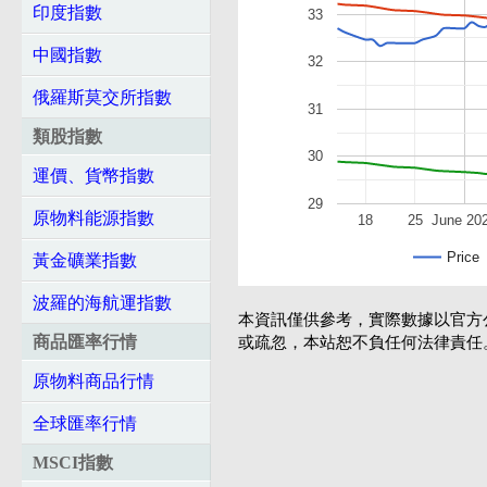
印度指數
33
中國指數
32
俄羅斯莫交所指數
31
類股指數
30
運價、貨幣指數
29
原物料能源指數
18
25
June 20
Price
黃金礦業指數
波羅的海航運指數
本資訊僅供參考，實際數據以官方
商品匯率行情
或疏忽，本站恕不負任何法律責任
原物料商品行情
全球匯率行情
MSCI指數