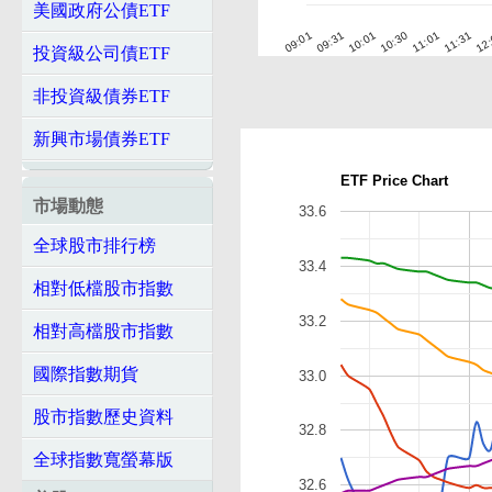
美國政府公債ETF
10:01
10:30
11:01
11:31
12
09:01
09:31
投資級公司債ETF
非投資級債券ETF
新興市場債券ETF
ETF Price Chart
市場動態
33.6
全球股市排行榜
33.4
相對低檔股市指數
33.2
相對高檔股市指數
國際指數期貨
33.0
股市指數歷史資料
32.8
全球指數寬螢幕版
32.6