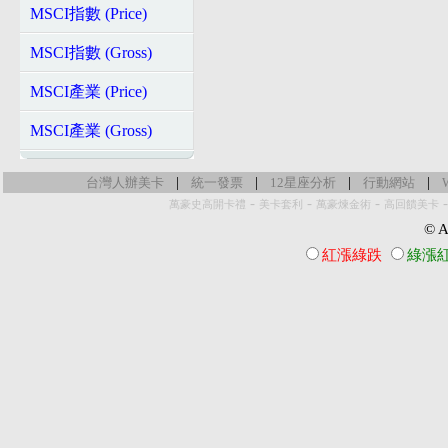
MSCI指數 (Price)
MSCI指數 (Gross)
MSCI產業 (Price)
MSCI產業 (Gross)
|
|
|
|
台灣人辦美卡
統一發票
12星座分析
行動網站
-
-
-
萬豪史高開卡禮
美卡套利
萬豪煉金術
高回饋美卡
© Al
紅漲綠跌
綠漲