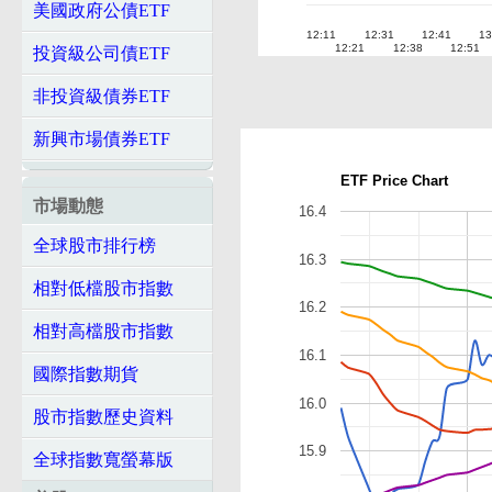
美國政府公債ETF
12:11
12:31
12:41
13
12:21
12:38
12:51
投資級公司債ETF
非投資級債券ETF
新興市場債券ETF
ETF Price Chart
市場動態
16.4
全球股市排行榜
16.3
相對低檔股市指數
16.2
相對高檔股市指數
16.1
國際指數期貨
16.0
股市指數歷史資料
15.9
全球指數寬螢幕版