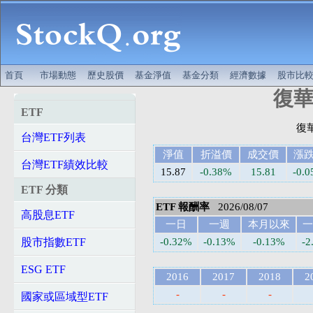
首頁
市場動態
歷史股價
基金淨值
基金分類
經濟數據
股市比
復華
ETF
台灣ETF列表
淨值
折溢價
成交價
漲
台灣ETF績效比較
15.87
-0.38%
15.81
-0.0
ETF 分類
ETF 報酬率
2026/08/07
高股息ETF
一日
一週
本月以來
一
股市指數ETF
-0.32%
-0.13%
-0.13%
-2
ESG ETF
2016
2017
2018
2
-
-
-
國家或區域型ETF