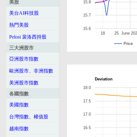
美股
15.8
美台AI科技股
15.7
熱門美股
15.6
18
25
June 20
Pelosi 裴洛西持股
Price
三大洲股市
亞洲股市指數
歐洲股市、非洲指數
Deviation
美洲股市指數
18.0
各國指數
17.5
美國指數
17.0
台灣指數、權值股
16.5
越南指數