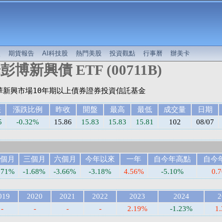
較
期貨報告
AI科技股
熱門美股
投資觀點
行事曆
辦美卡
彭博新興債 ETF (00711B)
跌
漲跌比例
昨收
開盤
最高
最低
成交量
日期
5
-0.32%
15.86
15.83
15.83
15.81
102
08/07
個月
三個月
六個月
今年以來
一年
自今年高點
自今
.71%
-1.68%
-3.66%
-3.18%
4.56%
-5.10%
0.
019
2020
2021
2022
2023
2024
2
-
-
-
-
2.19%
-1.23%
1