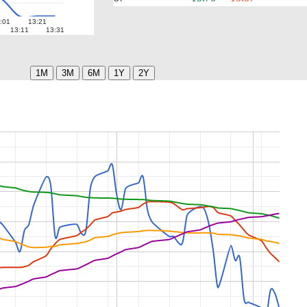
:01
13:21
13:11
13:31