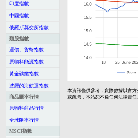
印度指數
16.0
中國指數
15.5
俄羅斯莫交所指數
15.0
類股指數
14.5
運價、貨幣指數
14.0
原物料能源指數
18
25
June 20
Price
黃金礦業指數
波羅的海航運指數
本資訊僅供參考，實際數據以官方
商品匯率行情
或疏忽，本站恕不負任何法律責任
原物料商品行情
全球匯率行情
MSCI指數