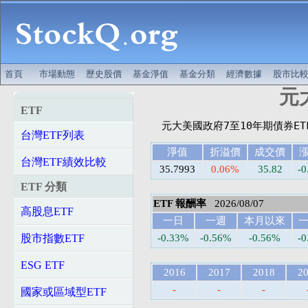
首頁
市場動態
歷史股價
基金淨值
基金分類
經濟數據
股市比
元大
ETF
台灣ETF列表
淨值
折溢價
成交價
台灣ETF績效比較
35.7993
0.06%
35.82
-0
ETF 分類
ETF 報酬率
2026/08/07
高股息ETF
一日
一週
本月以來
股市指數ETF
-0.33%
-0.56%
-0.56%
-
ESG ETF
2016
2017
2018
2
-
-
-
國家或區域型ETF