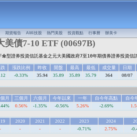
較
期貨報告
AI科技股
熱門美股
投資觀點
行事曆
辦美卡
美債7-10 ETF (00697B)
漲跌
漲跌比例
昨收
開盤
最高
最低
成交量
日期
.12
-0.33%
35.94
35.89
35.89
35.79
364
08/07
一個月
三個月
六個月
今年以來
一年
自今年高點
自今
0.44%
0.56%
-1.35%
-0.56%
5.26%
-2.69%
1.
019
2020
2021
2022
2023
2024
2
-
-
-
-
-0.71%
2.75%
-0