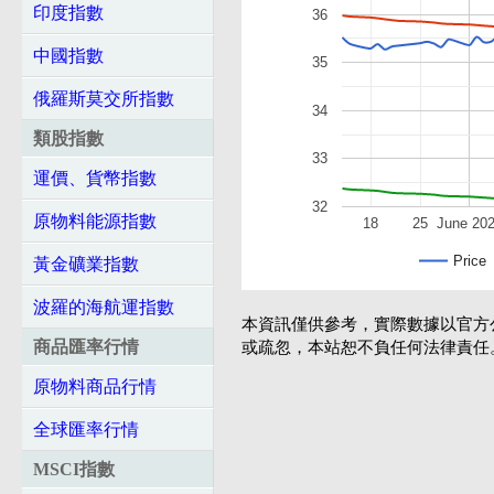
印度指數
36
中國指數
35
俄羅斯莫交所指數
34
類股指數
33
運價、貨幣指數
32
原物料能源指數
18
25
June 20
Price
黃金礦業指數
波羅的海航運指數
本資訊僅供參考，實際數據以官方
商品匯率行情
或疏忽，本站恕不負任何法律責任
原物料商品行情
全球匯率行情
MSCI指數