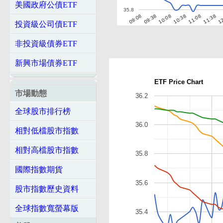
美國政府公債ETF
35.8
10:08
11:38
09:08
10:38
12
09:38
11:08
投資級公司債ETF
非投資級債券ETF
新興市場債券ETF
ETF Price Chart
市場動態
36.2
全球股市排行榜
36.0
相對低檔股市指數
相對高檔股市指數
35.8
國際指數期貨
35.6
股市指數歷史資料
全球指數寬螢幕版
35.4