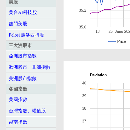
美股
35.2
美台AI科技股
熱門美股
35.0
18
25
June 20
Pelosi 裴洛西持股
Price
三大洲股市
亞洲股市指數
歐洲股市、非洲指數
Deviation
美洲股市指數
40
各國指數
39
美國指數
38
台灣指數、權值股
37
越南指數