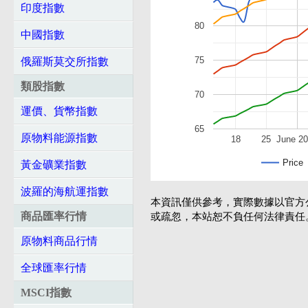
印度指數
80
中國指數
75
俄羅斯莫交所指數
類股指數
70
運價、貨幣指數
65
原物料能源指數
18
25
June 2
Price
黃金礦業指數
波羅的海航運指數
本資訊僅供參考，實際數據以官方
商品匯率行情
或疏忽，本站恕不負任何法律責任
原物料商品行情
全球匯率行情
MSCI指數