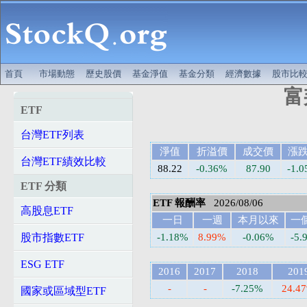
首頁
市場動態
歷史股價
基金淨值
基金分類
經濟數據
股市比
富
ETF
台灣ETF列表
淨值
折溢價
成交價
漲
台灣ETF績效比較
88.22
-0.36%
87.90
-1.0
ETF 分類
ETF 報酬率
2026/08/06
高股息ETF
一日
一週
本月以來
一
股市指數ETF
-1.18%
8.99%
-0.06%
-5.
ESG ETF
2016
2017
2018
201
-
-
-7.25%
24.4
國家或區域型ETF