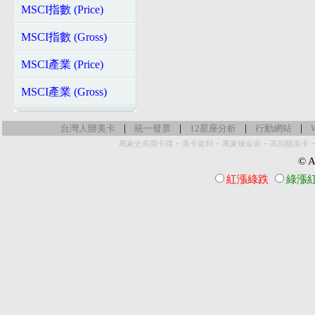
MSCI指數 (Price)
MSCI指數 (Gross)
MSCI產業 (Price)
MSCI產業 (Gross)
|
|
|
|
台灣人辦美卡
統一發票
12星座分析
行動網站
-
-
-
萬豪史高開卡禮
美卡套利
萬豪煉金術
高回饋美卡
© Al
紅漲綠跌
綠漲